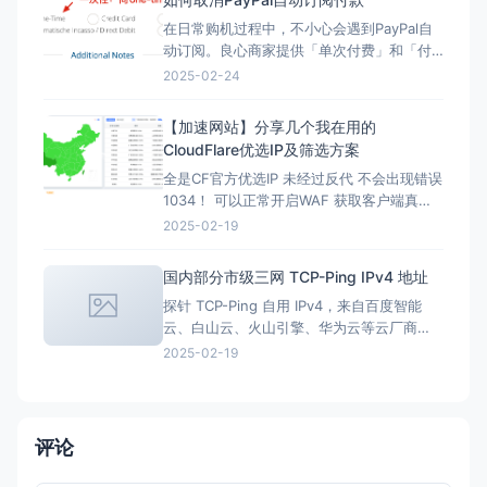
在日常购机过程中，不小心会遇到PayPal自
动订阅。良心商家提供「单次付费」和「付
费订阅」两类选项。但现在良心商家日渐变
2025-02-24
少，很多时候只给一个PayPal购买的按钮，
流程走完，自动完成订阅，一年后莫名其妙
【加速网站】分享几个我在用的
被扣款。本文简单介绍「付费订阅」的优
CloudFlare优选IP及筛选方案
劣、如何发现「付费订阅」、以及事后如何
全是CF官方优选IP 未经过反代 不会出现错误
取消「付费订阅」。 付
1034！ 可以正常开启WAF 获取客户端真实
IP！ 云服务监测平台 虽然我跟此站长 因其他
2025-02-19
话题聊崩 不在一起玩了 但我依旧认可他做的
优选Cname 在此话题上 我跟他交流了很多
国内部分市级三网 TCP-Ping IPv4 地址
他做的优选Cname是根据丢包率 持续稳定性
探针 TCP-Ping 自用 IPv4，来自百度智能
速度 国内多地区家宽
云、白山云、火山引擎、华为云等云厂商
CDN 节点 仅供 TCP-Ping 使用，不要使用
2025-02-19
ICMP-Ping 为避免误用，请访问 https://lf3-
ips.zstaticcdn.com/ 阅读提示后再查询节点
地址。 反馈交流欢迎进群
评论