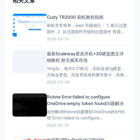
相关文章
Cudy TR3000 刷机教程指南
刷机非常简单，web 升级就行： 1. 刷入过渡
固件 2. 从过渡固件升级到过渡固件 有需要
刷回原厂固件的记得先备份 FIP 分区！ FIP
2025-03-31
分区默认是只读的，升级下面的固件解锁
（不保留配置）：openwrt-mediatek-
最新Scaleway星辰开机+3G硬盘图文详
filogic-cudy_tr3000-v1-squas
细教程 附无视库存强
1h1g3c，每月0.21欧元，实际改成1g硬盘，
月租会更低，但是系统体积要求更小，具体
自己测试，方法一样。 星辰Scaleway官网：
2025-03-04
https://www.scaleway.com 一、注册账号
并设置基本信息 （1）注册账号 点击官网，
Rclone Error:failed to configure
先注册一个星辰账号 这里的地址可以
OneDrive:empty token found问题解决
如何解决Rclone自建微软OneDrive的API出
现“Error:failed to configure
OneDrive:empty token found”错误？ 在
2025-02-25
Rclone配置微软Onedrive的自建API，需要
配置config_token ▼ Option config_t
如何取消PayPal自动订阅付款