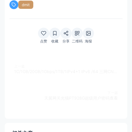
dmit
点赞
收藏
分享
二维码
海报
上一篇
1C/1GB/20GB/1Gbps/1TB/1IPv4+1 IPv6 /64 三网CN2 GIA/CMIN2 49.9刀/年 美西 [有货]，附评测
下一篇
天翼网关光猫PT928G超级用户密码查看