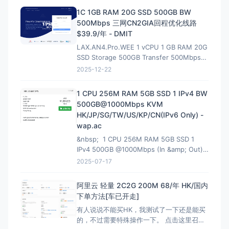
性价比首选 4~10Gbps 端口 · 最高 128T/月
1C 1GB RAM 20G SSD 500GB BW
流量 · 入门 $6.9/月起
500Mbps 三网CN2GIA回程优化线路
$39.9/年 - DMIT
LAX.AN4.Pro.WEE 1 vCPU 1 GB RAM 20G
SSD Storage 500GB Transfer 500Mbps
VirtIO Interface 1 IPv4 &amp; 1 IPv6 /64
2025-12-22
Premium Network Profile 39.90U
1 CPU 256M RAM 5GB SSD 1 IPv4 BW
500GB@1000Mbps KVM
HK/JP/SG/TW/US/KP/CN(IPv6 Only) -
wap.ac
&nbsp; 1 CPU 256M RAM 5GB SSD 1
IPv4 500GB @1000Mbps (In &amp; Out)
KVM Virtualization 立即购买 &nbsp; HK
2025-07-17
解锁Netflix，硬件采用EPYC7002平
台,NVMe固
阿里云 轻量 2C2G 200M 68/年 HK/国内
下单方法[车已开走]
有人说说不能买HK，我测试了一下还是能买
的，不过需要特殊操作一下。 点击这里召唤