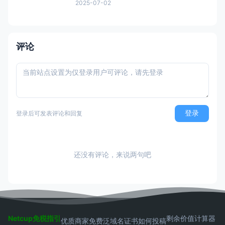
神龙，获取HK购买资格链接：注意有AFF，
2025-07-02
这个不能买HK 然后下面就是直接的购买页
面，是可以买HK:直接可以买HK连接 看评论
说我这个地址还能叠加之前的100优惠券，不
过最终还是需要退款，所以大可不必。
评论
登录
登录后可发表评论和回复
还没有评论，来说两句吧
Netcup免税指引
剩余价值计算器
优质商家
免费泛域名证书
如何投稿