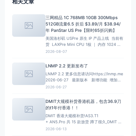
相关文章
三网精品 1C 768MB 10GB 300Mbps
512GB流量6.5 折后 $3.89/月 $38.94/
年 PanStar US Pre【限时65折闪购】
美国洛杉矶 USPre 原生 IP 产品上线 当前有
货 LAXPre Mini CPU 1核 ｜ 内存 1024 M
硬盘 10 GB ｜ 带宽 500M 1024G/月 ｜ 超
2026-08-07
出限速共享 10 Kbps 重置流量 $10.99 IPv4
1个 ｜ IPv6 0个 $10.9
LNMP 2.2 更新发布了
LNMP 2.2 更多信息请访问https://lnmp.me
2026-06-27 最新版本 新增功能 增加
PHP 8.4、PHP 8.5安装、多PHP安装、升级
2026-06-27
和虚拟主机选择支持； 增加MariaDB 11.4
LTS、MariaDB 11.8 LTS选项
DMIT大规模补货香港机器，包含36.9刀
的t1年付香港！！
DMIT 香港大规模补货!AS3.T1
+ AN5.Pro 共 15 款放货 蹲了很久,DMIT 香
港终于一次放出两条线,手快有手慢无(港区一
2026-06-13
向秒罄)。
HKG.AS3.T1 — 大带宽大流量,