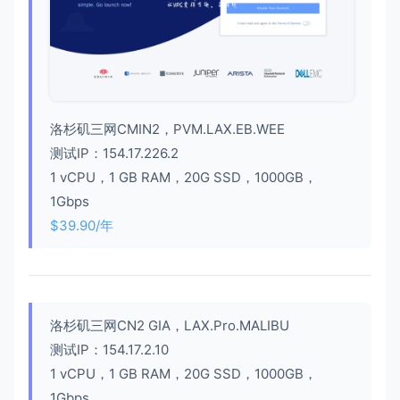
洛杉矶三网CMIN2，PVM.LAX.EB.WEE
测试IP：154.17.226.2
1 vCPU，1 GB RAM，20G SSD，1000GB，
1Gbps
$39.90/年
洛杉矶三网CN2 GIA，LAX.Pro.MALIBU
测试IP：154.17.2.10
1 vCPU，1 GB RAM，20G SSD，1000GB，
1Gbps