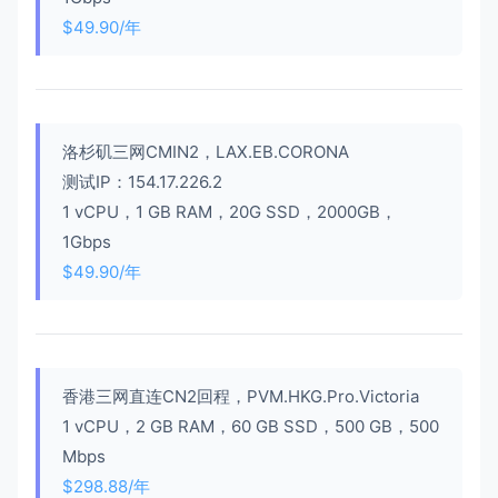
$49.90/
年
洛杉矶三网CMIN2，LAX.EB.CORONA
测试IP：154.17.226.2
1 vCPU，1 GB RAM，20G SSD，2000GB，
1Gbps
$49.90/
年
香港三网直连CN2回程，PVM.HKG.Pro.Victoria
1 vCPU，2 GB RAM，60 GB SSD，500 GB，500
Mbps
$298.88/
年