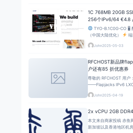
1C 768MB 20GB
256个IPv6/64 €4.8
（中国大陆优化）
端
价 €6/月 → 优
John
2025-05-03
RFCHOST新品牌fla
户还有85 折优惠券
尊敬的 RFCHOST 用户： 在这个充满惊喜的疯狂星期六，我们很高兴为您带来期待已久的全
——Flapjacks IPv6 LXC 云服务器！ 全新品牌，全新体验 我们正式
s://flapjacks.it
John
2025-04-19
2x vCPU 2GB DDR
本文来自商家投稿 赤鱼网
新加坡以及香港地区机房，承接对外机