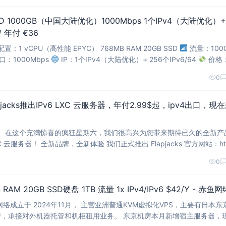
 SSD 1000GB（中国大陆优化）1000Mbps 1个IPv4（大陆优化）+
 / 年付 €36
TYO-B.1C0G-CO 🖥 配置：1 vCPU（高性能 EPYC） 768MB RAM 20GB SSD
流量：100
口：1000Mbps
IP：1个IPv4（大陆优化）+ 256个IPv6/64
价格
0
pjacks推出IPv6 LXC 云服务器，年付2.99$起，ipv4出口，现
新产品
推出 Flapjacks 官方网站：http
/ 在这里，您将体验到前所未有
0
4 RAM 20GB SSD硬盘 1TB 流量 1x IPv4/IPv6 $42/Y - 赤鱼网
络成立于 2024年11月， 主营亚洲普通KVM虚拟化VPS，主要有日本东
器托管和机柜租用业务。 东京机房本月新增宿主服务器，现在