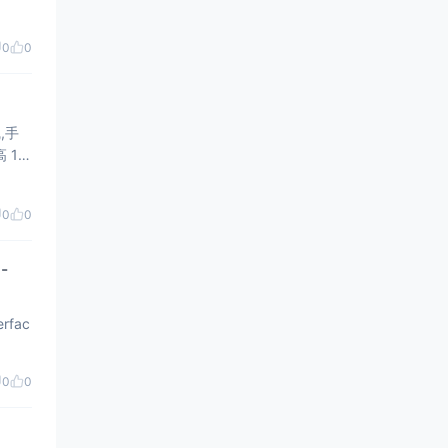
0
0
,手
 12
0
0
-
erfac
0
0