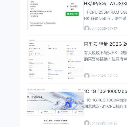
HK/JP/SG/TW/US/KP
1 CPU 256M RAM 5GB SSD 1 IPv4 500GB @1000Mbps (In & Out) KVM Virtualization 立即购买
HK 解锁Netflix，硬件
John
2025-07-17
阿里云 轻量 2C2G 2
有人说说不能买HK，我
购买资格链接：注意有AFF，这个不能买HK 然后下面就
K连接 看评论说我这个
John
2025-07-02
1C 1G 10G 1000Mb
1C 1G 10G 1000Mbps 200G BW 100GB 防御 IPv4 Nat IPv6起盲盒 36.3元/年 - 亿安云 地域节点:
湖北武汉-B1 CPU核心:1
John
2025-06-26