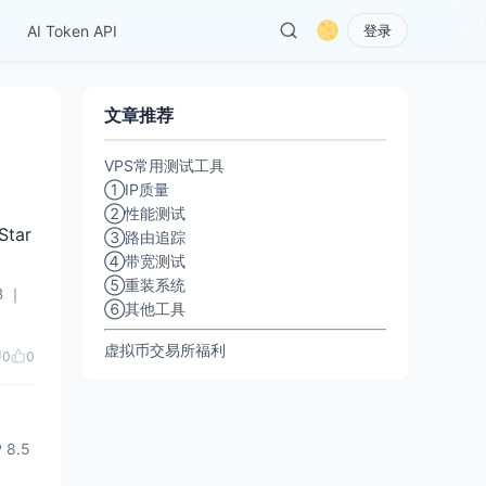
AI Token API
登录
文章推荐
VPS常用测试工具
①IP质量
②性能测试
tar
③路由追踪
④带宽测试
⑤重装系统
⑥其他工具
虚拟币交易所福利
0
0