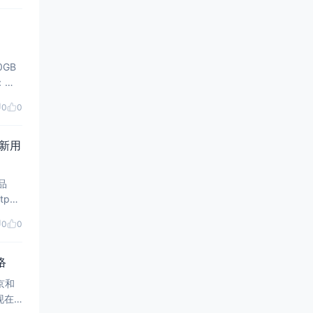
0GB
：原
0
0
在新用
0
0
络
京和