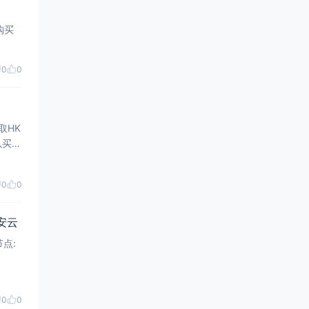
0
0
取HK
0
0
亿安云
0
0