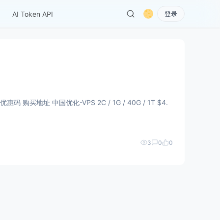
AI Token API
登录
3
0
0