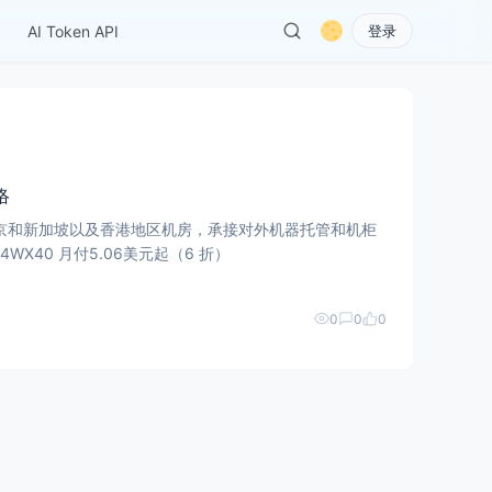
AI Token API
登录
络
本东京和新加坡以及香港地区机房，承接对外机器托管和机柜
开始促销, 纯粹低价走量模式。 月付优惠码JOH64WX40 月付5.06美元起（6 折）
0
0
0