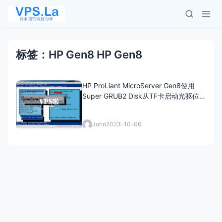
标签：HP Gen8 HP Gen8
HP ProLiant MicroServer Gen8使用
Super GRUB2 Disk从TF卡启动光驱位
安装的Debian 8.3
John
2023-10-06