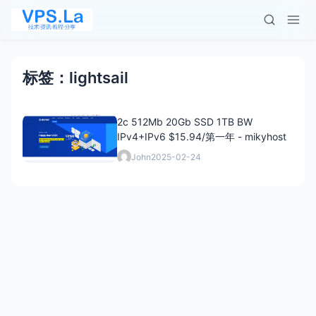
标签：lightsail
2c 512Mb 20Gb SSD 1TB BW
IPv4+IPv6 $15.94/第一年 - mikyhost
John
2025-02-24