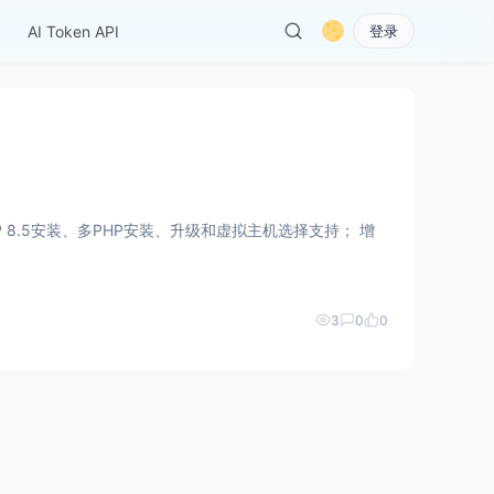
AI Token API
登录
3
0
0