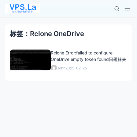
标签：Rclone OneDrive
Rclone Error:failed to configure
OneDrive:empty token found问题解决
John
2025-02-25