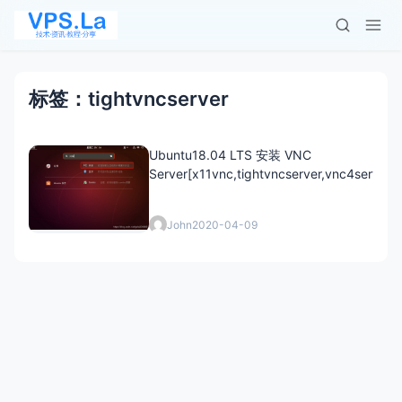
标签：tightvncserver
Ubuntu18.04 LTS 安装 VNC
Server[x11vnc,tightvncserver,vnc4server]
John
2020-04-09