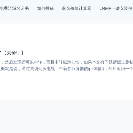
免费泛域名证书
如何投稿
剩余价值计算器
LNMP一键安装包
了【未验证】
然后发现还可以中转，而且中转贼鸡儿快，如果本文有问题请版主删帖，不要封我！ 
liu-809 大概就是说，通过去访问沃电视，带着你服务器的ip和端口，然后返