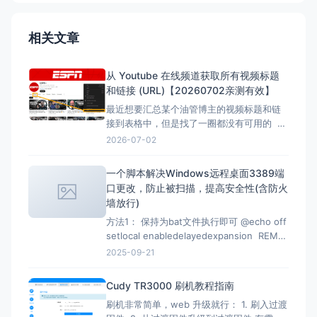
相关文章
从 Youtube 在线频道获取所有视频标题
和链接 (URL)【20260702亲测有效】
最近想要汇总某个油管博主的视频标题和链
接到表格中，但是找了一圈都没有可用的 但
是在下面的文章找到了，但是已失效，所以
2026-07-02
自己直接借用教程内容，然后用ai按照自己的
要求写一份，于是有了本文。 注意：采集类
一个脚本解决Windows远程桌面3389端
的代码都有时效性，使用时注意甄别，当前
口更改，防止被扫描，提高安全性(含防火
测试有效时间为2026-07-02 12：07
墙放行)
方法1： 保持为bat文件执行即可 @echo off
setlocal enabledelayedexpansion REM
Verify administrator privileges net
2025-09-21
session &gt;nul 2&gt;&amp;1 if
%errorLevel
Cudy TR3000 刷机教程指南
刷机非常简单，web 升级就行： 1. 刷入过渡