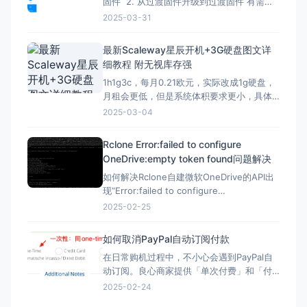
固件 2. 从过渡固件升级到过渡固件 有需要
刷回原厂固件的记得先备份 FIP 分区！ FIP
2025-03-31
分区默认是只读的，升级下面的固件解锁
（不保留配置）：openwrt-mediatek-
最新Scaleway星辰开机+3G硬盘图文详
filogic-cudy_tr3000-v1-squas
细教程 附无视库存强
1h1g3c，每月0.21欧元，实际改成1g硬盘，
月租会更低，但是系统体积要求更小，具体
自己测试，方法一样。 星辰Scaleway官网：
2025-03-04
https://www.scaleway.com 一、注册账号
并设置基本信息 （1）注册账号 点击官网，
Rclone Error:failed to configure
先注册一个星辰账号 这里的地址可以
OneDrive:empty token found问题解决
如何解决Rclone自建微软OneDrive的API出
现“Error:failed to configure
OneDrive:empty token found”错误？ 在
2025-02-25
Rclone配置微软Onedrive的自建API，需要
配置config_token ▼ Option config_t
如何取消PayPal自动订阅付款
在日常购机过程中，不小心会遇到PayPal自
动订阅。良心商家提供「单次付费」和「付
费订阅」两类选项。但现在良心商家日渐变
2025-02-24
少，很多时候只给一个PayPal购买的按钮，