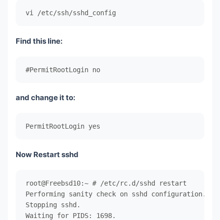
vi /etc/ssh/sshd_config
Find this line:
#PermitRootLogin no
and change it to:
PermitRootLogin yes
Now Restart sshd
root@Freebsd10:~ # /etc/rc.d/sshd restart

Performing sanity check on sshd configuration.

Stopping sshd.

Waiting for PIDS: 1698.
