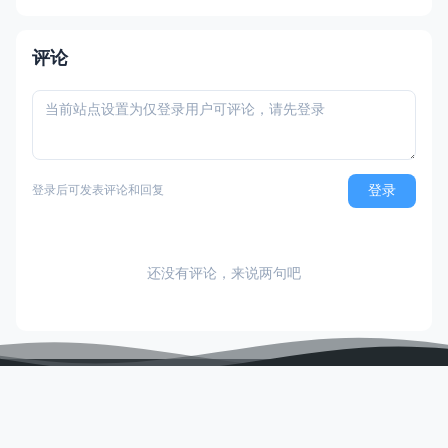
流程走完，自动完成订阅，一年后莫名其妙
被扣款。本文简单介绍「付费订阅」的优
劣、如何发现「付费订阅」、以及事后如何
评论
取消「付费订阅」。 付
登录
登录后可发表评论和回复
还没有评论，来说两句吧
Netcup免税指引
剩余价值计算器
优质商家
免费泛域名证书
如何投稿
LNMP一键安装包
AI Token API