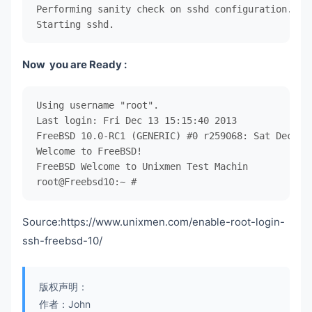
Performing sanity check on sshd configuration.

Starting sshd.
Now you are Ready :
Using username "root".

Last login: Fri Dec 13 15:15:40 2013

FreeBSD 10.0-RC1 (GENERIC) #0 r259068: Sat Dec 7 2
Welcome to FreeBSD!

FreeBSD Welcome to Unixmen Test Machin

root@Freebsd10:~ #
Source:https://www.unixmen.com/enable-root-login-
ssh-freebsd-10/
版权声明：
作者：John