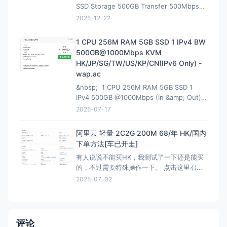
SSD Storage 500GB Transfer 500Mbps
VirtIO Interface 1 IPv4 &amp; 1 IPv6 /64
2025-12-22
Premium Network Profile 39.90U
1 CPU 256M RAM 5GB SSD 1 IPv4 BW
500GB@1000Mbps KVM
HK/JP/SG/TW/US/KP/CN(IPv6 Only) -
wap.ac
&nbsp; 1 CPU 256M RAM 5GB SSD 1
IPv4 500GB @1000Mbps (In &amp; Out)
KVM Virtualization 立即购买 &nbsp; HK
2025-07-17
解锁Netflix，硬件采用EPYC7002平
台,NVMe固
阿里云 轻量 2C2G 200M 68/年 HK/国内
下单方法[车已开走]
有人说说不能买HK，我测试了一下还是能买
的，不过需要特殊操作一下。 点击这里召唤
神龙，获取HK购买资格链接：注意有AFF，
2025-07-02
这个不能买HK 然后下面就是直接的购买页
面，是可以买HK:直接可以买HK连接 看评论
说我这个地址还能叠加之前的100优惠券，不
过最终还是需要退款，所以大可不必。
评论