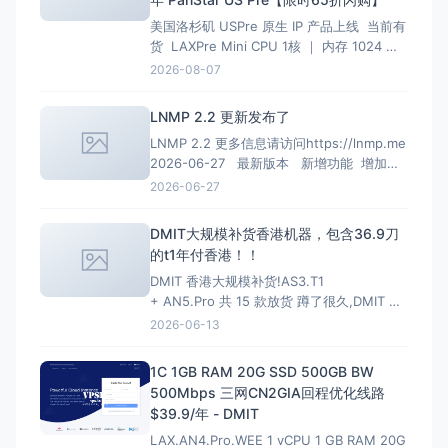
美国洛杉矶 USPre 原生 IP 产品上线 当前有
货 LAXPre Mini CPU 1核 ｜ 内存 1024 M
硬盘 10 GB ｜ 带宽 500M 1024G/月 ｜ 超
2026-08-07
出限速共享 10 Kbps 重置流量 $10.99 IPv4
1个 ｜ IPv6 0个 $10.9
LNMP 2.2 更新发布了
LNMP 2.2 更多信息请访问https://lnmp.me
2026-06-27 最新版本 新增功能 增加
PHP 8.4、PHP 8.5安装、多PHP安装、升级
2026-06-27
和虚拟主机选择支持； 增加MariaDB 11.4
LTS、MariaDB 11.8 LTS选项
DMIT大规模补货香港机器，包含36.9刀
的t1年付香港！！
DMIT 香港大规模补货!AS3.T1
+ AN5.Pro 共 15 款放货 蹲了很久,DMIT 香
港终于一次放出两条线,手快有手慢无(港区一
2026-06-13
向秒罄)。
HKG.AS3.T1 — 大带宽大流量,
性价比首选 4~10Gbps 端口 · 最高 128T/月
1C 1GB RAM 20G SSD 500GB BW
流量 · 入门 $6.9/月起
500Mbps 三网CN2GIA回程优化线路
$39.9/年 - DMIT
LAX.AN4.Pro.WEE 1 vCPU 1 GB RAM 20G