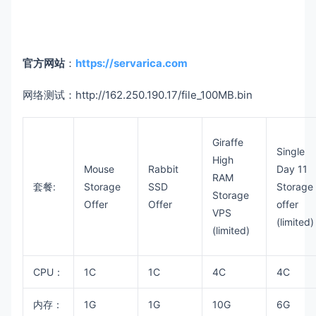
官方网站
：
https://servarica.com
网络测试：http://162.250.190.17/file_100MB.bin
Giraffe
Single
High
Mouse
Rabbit
Day 11
RAM
套餐:
Storage
SSD
Storage
Storage
Offer
Offer
offer
VPS
(limited)
(limited)
CPU：
1C
1C
4C
4C
内存：
1G
1G
10G
6G