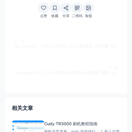
点赞
收藏
分享
二维码
海报
上一篇
spryservers - 1CPU 3G内存 20G SSD硬盘 4T流量 1Gbps带宽 KVM结构 凤凰城/达拉斯 1IPv4 $4/月
下一篇
ContaboVPS - 2CPU 4G内存 300G HDD硬盘 无限 100M带宽 1IPv4 3.99欧/月 限时免安装费
相关文章
Cudy TR3000 刷机教程指南
刷机非常简单，web 升级就行： 1. 刷入过渡