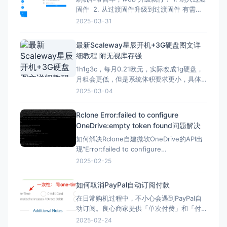
固件 2. 从过渡固件升级到过渡固件 有需要
刷回原厂固件的记得先备份 FIP 分区！ FIP
2025-03-31
分区默认是只读的，升级下面的固件解锁
（不保留配置）：openwrt-mediatek-
最新Scaleway星辰开机+3G硬盘图文详
filogic-cudy_tr3000-v1-squas
细教程 附无视库存强
1h1g3c，每月0.21欧元，实际改成1g硬盘，
月租会更低，但是系统体积要求更小，具体
自己测试，方法一样。 星辰Scaleway官网：
2025-03-04
https://www.scaleway.com 一、注册账号
并设置基本信息 （1）注册账号 点击官网，
Rclone Error:failed to configure
先注册一个星辰账号 这里的地址可以
OneDrive:empty token found问题解决
如何解决Rclone自建微软OneDrive的API出
现“Error:failed to configure
OneDrive:empty token found”错误？ 在
2025-02-25
Rclone配置微软Onedrive的自建API，需要
配置config_token ▼ Option config_t
如何取消PayPal自动订阅付款
在日常购机过程中，不小心会遇到PayPal自
动订阅。良心商家提供「单次付费」和「付
费订阅」两类选项。但现在良心商家日渐变
2025-02-24