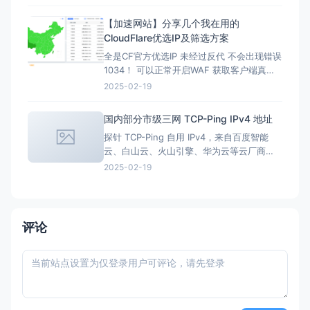
少，很多时候只给一个PayPal购买的按钮，
流程走完，自动完成订阅，一年后莫名其妙
【加速网站】分享几个我在用的
被扣款。本文简单介绍「付费订阅」的优
CloudFlare优选IP及筛选方案
劣、如何发现「付费订阅」、以及事后如何
全是CF官方优选IP 未经过反代 不会出现错误
取消「付费订阅」。 付
1034！ 可以正常开启WAF 获取客户端真实
IP！ 云服务监测平台 虽然我跟此站长 因其他
2025-02-19
话题聊崩 不在一起玩了 但我依旧认可他做的
优选Cname 在此话题上 我跟他交流了很多
国内部分市级三网 TCP-Ping IPv4 地址
他做的优选Cname是根据丢包率 持续稳定性
探针 TCP-Ping 自用 IPv4，来自百度智能
速度 国内多地区家宽
云、白山云、火山引擎、华为云等云厂商
CDN 节点 仅供 TCP-Ping 使用，不要使用
2025-02-19
ICMP-Ping 为避免误用，请访问 https://lf3-
ips.zstaticcdn.com/ 阅读提示后再查询节点
地址。 反馈交流欢迎进群
评论