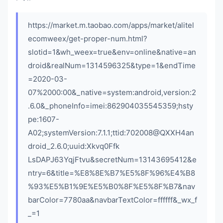
https://market.m.taobao.com/apps/market/alitel
ecomweex/get-proper-num.html?
slotid=1&wh_weex=true&env=online&native=an
droid&realNum=1314596325&type=1&endTime
=2020-03-
07%2000:00&_native=system:android,version:2
.6.0&_phoneInfo=imei:862904035545359;hsty
pe:1607-
A02;systemVersion:7.1.1;ttid:702008@QXXH4an
droid_2.6.0;uuid:Xkvq0Ffk
LsDAPJ63YqjFtvu&secretNum=13143695412&e
ntry=6&title=%E8%8E%B7%E5%8F%96%E4%B8
%93%E5%B1%9E%E5%B0%8F%E5%8F%B7&nav
barColor=7780aa&navbarTextColor=ffffff&_wx_f
_=1