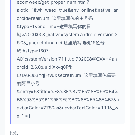
ecomweex/get-proper-num.html?
slotid=1&wh_weex=true&env=online&native=an
droid&realNum=这里填写你的主号码
&type=1&endTime=这里填写你的日
期%2000:00&_native=system:android,version:2.
6.0&_phoneInfo=imei:这里填写随机15位号
码;hstype:1607-
A01;systemVersion:7.1.1;ttid:702008@QXXH4an
droid_2.6.0;uuid:Xkvq0Ffk
LsDAPJ63YqjFtvu&secretNum=这里填写你需要
的阿里小号
&entry=6&title=%E8%8E%B7%E5%8F%96%E4%
B8%93%E5%B1%9E%E5%B0%8F%E5%8F%B7&n
avbarColor=7780aa&navbarTextColor=ffffff&_w
x_f_=1
比如