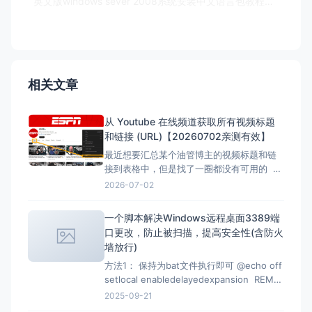
英文版windows sever 2008系统安装中文语言包教程（改中文版）
相关文章
从 Youtube 在线频道获取所有视频标题
和链接 (URL)【20260702亲测有效】
最近想要汇总某个油管博主的视频标题和链
接到表格中，但是找了一圈都没有可用的 但
是在下面的文章找到了，但是已失效，所以
2026-07-02
自己直接借用教程内容，然后用ai按照自己的
要求写一份，于是有了本文。 注意：采集类
一个脚本解决Windows远程桌面3389端
的代码都有时效性，使用时注意甄别，当前
口更改，防止被扫描，提高安全性(含防火
测试有效时间为2026-07-02 12：07
墙放行)
方法1： 保持为bat文件执行即可 @echo off
setlocal enabledelayedexpansion REM
Verify administrator privileges net
2025-09-21
session &gt;nul 2&gt;&amp;1 if