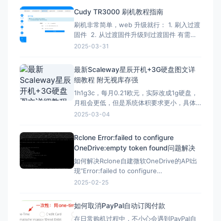
%errorLevel
Cudy TR3000 刷机教程指南
刷机非常简单，web 升级就行： 1. 刷入过渡
固件 2. 从过渡固件升级到过渡固件 有需要
刷回原厂固件的记得先备份 FIP 分区！ FIP
2025-03-31
分区默认是只读的，升级下面的固件解锁
（不保留配置）：openwrt-mediatek-
最新Scaleway星辰开机+3G硬盘图文详
filogic-cudy_tr3000-v1-squas
细教程 附无视库存强
1h1g3c，每月0.21欧元，实际改成1g硬盘，
月租会更低，但是系统体积要求更小，具体
自己测试，方法一样。 星辰Scaleway官网：
2025-03-04
https://www.scaleway.com 一、注册账号
并设置基本信息 （1）注册账号 点击官网，
Rclone Error:failed to configure
先注册一个星辰账号 这里的地址可以
OneDrive:empty token found问题解决
如何解决Rclone自建微软OneDrive的API出
现“Error:failed to configure
OneDrive:empty token found”错误？ 在
2025-02-25
Rclone配置微软Onedrive的自建API，需要
配置config_token ▼ Option config_t
如何取消PayPal自动订阅付款
在日常购机过程中，不小心会遇到PayPal自