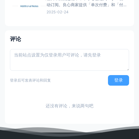
动订阅。良心商家提供「单次付费」和「付
费订阅」两类选项。但现在良心商家日渐变
2025-02-24
少，很多时候只给一个PayPal购买的按钮，
流程走完，自动完成订阅，一年后莫名其妙
被扣款。本文简单介绍「付费订阅」的优
劣、如何发现「付费订阅」、以及事后如何
评论
取消「付费订阅」。 付
登录
登录后可发表评论和回复
还没有评论，来说两句吧