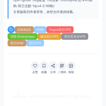
构-荷兰伍默-1ipv4-2-99欧/
文章版权归作者所有，未经允许请勿转载。
AS64425
KVM
Paypal支付VPS
SKB-Enterprises
微信支付VPS
支付宝支付VPS
荷兰KVM
荷兰VPS
点赞
收藏
分享
二维码
海报
上一篇
TheStack - 4CPU 4G内存 60G硬盘 2TB流量 1Gbps带宽 KVM架构 1IPv4 美国洛杉矶 $7/月