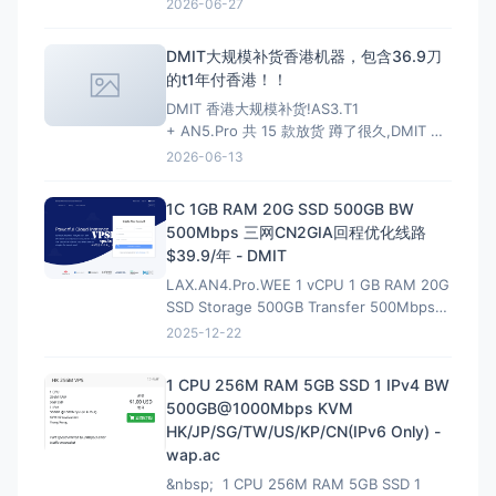
2026-06-27
和虚拟主机选择支持； 增加MariaDB 11.4
LTS、MariaDB 11.8 LTS选项
DMIT大规模补货香港机器，包含36.9刀
的t1年付香港！！
DMIT 香港大规模补货!AS3.T1
+ AN5.Pro 共 15 款放货 蹲了很久,DMIT 香
港终于一次放出两条线,手快有手慢无(港区一
2026-06-13
向秒罄)。
HKG.AS3.T1 — 大带宽大流量,
性价比首选 4~10Gbps 端口 · 最高 128T/月
1C 1GB RAM 20G SSD 500GB BW
流量 · 入门 $6.9/月起
500Mbps 三网CN2GIA回程优化线路
$39.9/年 - DMIT
LAX.AN4.Pro.WEE 1 vCPU 1 GB RAM 20G
SSD Storage 500GB Transfer 500Mbps
VirtIO Interface 1 IPv4 &amp; 1 IPv6 /64
2025-12-22
Premium Network Profile 39.90U
1 CPU 256M RAM 5GB SSD 1 IPv4 BW
500GB@1000Mbps KVM
HK/JP/SG/TW/US/KP/CN(IPv6 Only) -
wap.ac
&nbsp; 1 CPU 256M RAM 5GB SSD 1