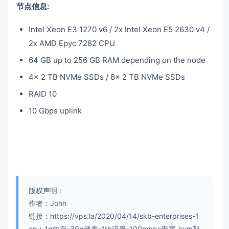
节点信息:
Intel Xeon E3 1270 v6 / 2x Intel Xeon E5 2630 v4 /
2x AMD Epyc 7282 CPU
64 GB up to 256 GB RAM depending on the node
4x 2 TB NVMe SSDs / 8x 2 TB NVMe SSDs
RAID 10
10 Gbps uplink
版权声明：
作者：John
链接：https://vps.la/2020/04/14/skb-enterprises-1
cpu-1g内存-30g硬盘-1tb流量-100mbps带宽-kvm架