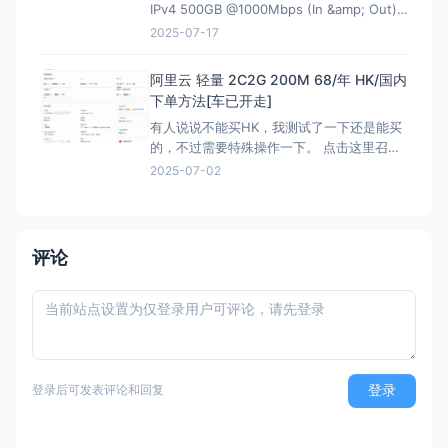
IPv4 500GB @1000Mbps (In &amp; Out)
KVM Virtualization 立即购买 &nbsp; HK
2025-07-17
解锁Netflix，硬件采用EPYC7002平
台,NVMe固
阿里云 轻量 2C2G 200M 68/年 HK/国内
下单方法[车已开走]
有人说说不能买HK，我测试了一下还是能买
的，不过需要特殊操作一下。 点击这里召唤
神龙，获取HK购买资格链接：注意有AFF，
2025-07-02
这个不能买HK 然后下面就是直接的购买页
面，是可以买HK:直接可以买HK连接 看评论
说我这个地址还能叠加之前的100优惠券，不
过最终还是需要退款，所以大可不必。
评论
登录
登录后可发表评论和回复