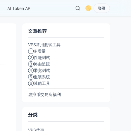
AI Token API
登录
文章推荐
VPS常用测试工具
①IP质量
②性能测试
③路由追踪
④带宽测试
⑤重装系统
⑥其他工具
虚拟币交易所福利
分类
VPS优惠