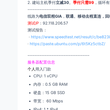
2. 建站主机季付
立减30
。
季付只需99
，循环有
-------------------------------------
线路为
电信双程GIA
，
联通、移动去程直连，回程
测试IP
：92.118.206.57
测试报告：
·
https://www.speedtest.net/result/c/be8
·
https://paste.ubuntu.com/p/6t5Kz5ctbZ/
------------------------------------
服务器配置信息
个人
用入门款
CPU: 1 vCPU
内存：0.5 GB RAM
硬盘：15 GB SSD
带宽： 60 Mbps
IPv4: 1 * IPv4