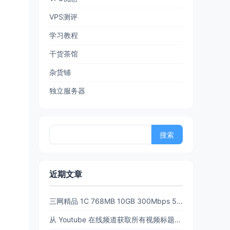
VPS测评
学习教程
干货茶馆
杂货铺
独立服务器
搜
索：
近期文章
三网精品 1C 768MB 10GB 300Mbps 512GB流量6.5 折后 $3.89/月 $38.94/年 PanStar US Pre【限时65折闪购】
从 Youtube 在线频道获取所有视频标题和链接 (URL)【20260702亲测有效】