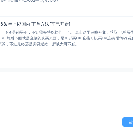
ix，硬件采用EPYC7002平台,NVMe固
M 68/年 HK/国内 下单方法[车已开走]
了一下还是能买的，不过需要特殊操作一下。 点击这里召唤神龙，获取HK购买
HK 然后下面就是直接的购买页面，是可以买HK:直接可以买HK连接 看评论说
优惠券，不过最终还是需要退款，所以大可不必。
登