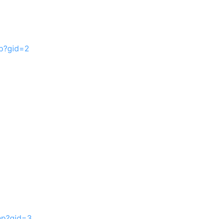
hp?gid=2
php?gid=3