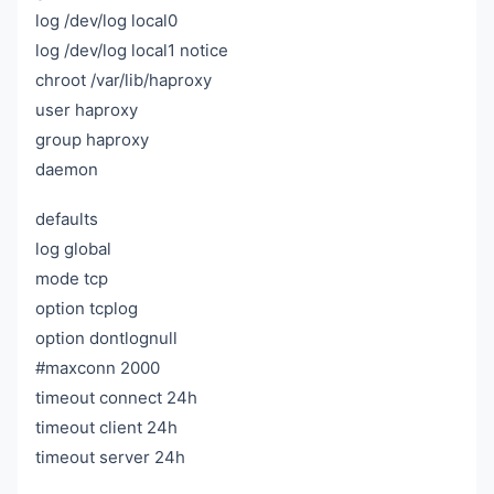
log /dev/log local0
log /dev/log local1 notice
chroot /var/lib/haproxy
user haproxy
group haproxy
daemon
defaults
log global
mode tcp
option tcplog
option dontlognull
#maxconn 2000
timeout connect 24h
timeout client 24h
timeout server 24h