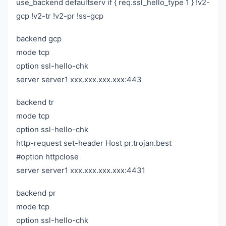
use_backend defaultserv if { req.ssl_hello_type 1 } !v2-
gcp !v2-tr !v2-pr !ss-gcp
backend gcp
mode tcp
option ssl-hello-chk
server server1 xxx.xxx.xxx.xxx:443
backend tr
mode tcp
option ssl-hello-chk
http-request set-header Host pr.trojan.best
#option httpclose
server server1 xxx.xxx.xxx.xxx:4431
backend pr
mode tcp
option ssl-hello-chk