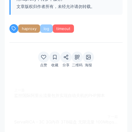
文章版权归作者所有，未经允许请勿转载。
haproxy
log
timeout
点赞
收藏
分享
二维码
海报
上一篇
监控国际阿里云流量包并实现自动关机的PHP脚本
下一篇
ServaRICA - 3C 3G内存 3TB磁盘 无限流量 100Mbps 1xIPv 10美元/月