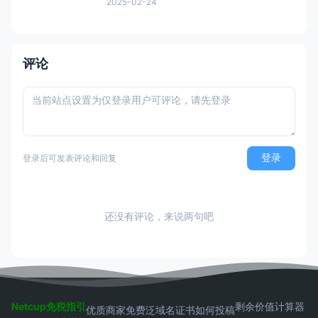
2025-02-24
少，很多时候只给一个PayPal购买的按钮，
流程走完，自动完成订阅，一年后莫名其妙
被扣款。本文简单介绍「付费订阅」的优
劣、如何发现「付费订阅」、以及事后如何
评论
取消「付费订阅」。 付
登录
登录后可发表评论和回复
还没有评论，来说两句吧
Netcup免税指引
剩余价值计算器
优质商家
免费泛域名证书
如何投稿