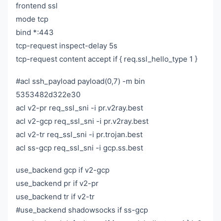
frontend ssl
mode tcp
bind *:443
tcp-request inspect-delay 5s
tcp-request content accept if { req.ssl_hello_type 1 }
#acl ssh_payload payload(0,7) -m bin
5353482d322e30
acl v2-pr req_ssl_sni -i pr.v2ray.best
acl v2-gcp req_ssl_sni -i pr.v2ray.best
acl v2-tr req_ssl_sni -i pr.trojan.best
acl ss-gcp req_ssl_sni -i gcp.ss.best
use_backend gcp if v2-gcp
use_backend pr if v2-pr
use_backend tr if v2-tr
#use_backend shadowsocks if ss-gcp