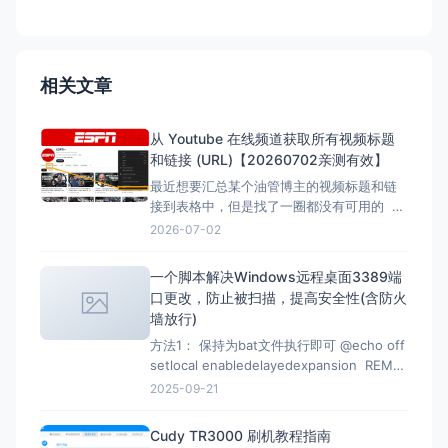
相关文章
从 Youtube 在线频道获取所有视频标题
和链接 (URL)【20260702亲测有效】
最近想要汇总某个油管博主的视频标题和链
接到表格中，但是找了一圈都没有可用的 但
是在下面的文章找到了，但是已失效，所以
2026-07-02
自己直接借用教程内容，然后用ai按照自己的
要求写一份，于是有了本文。 注意：采集类
一个脚本解决Windows远程桌面3389端
的代码都有时效性，使用时注意甄别，当前
口更改，防止被扫描，提高安全性(含防火
测试有效时间为2026-07-02 12：07
墙放行)
方法1： 保持为bat文件执行即可 @echo off
setlocal enabledelayedexpansion REM
Verify administrator privileges net
2025-09-21
session &gt;nul 2&gt;&amp;1 if
%errorLevel
Cudy TR3000 刷机教程指南