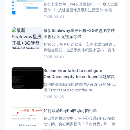
刷机非常简单，web 升级就行： 1. 刷入过渡
固件 2. 从过渡固件升级到过渡固件 有需要
刷回原厂固件的记得先备份 FIP 分区！ FIP
2025-03-31
分区默认是只读的，升级下面的固件解锁
（不保留配置）：openwrt-mediatek-
最新Scaleway星辰开机+3G硬盘图文详
filogic-cudy_tr3000-v1-squas
细教程 附无视库存强
1h1g3c，每月0.21欧元，实际改成1g硬盘，
月租会更低，但是系统体积要求更小，具体
自己测试，方法一样。 星辰Scaleway官网：
2025-03-04
https://www.scaleway.com 一、注册账号
并设置基本信息 （1）注册账号 点击官网，
Rclone Error:failed to configure
先注册一个星辰账号 这里的地址可以
OneDrive:empty token found问题解决
如何解决Rclone自建微软OneDrive的API出
现“Error:failed to configure
OneDrive:empty token found”错误？ 在
2025-02-25
Rclone配置微软Onedrive的自建API，需要
配置config_token ▼ Option config_t
如何取消PayPal自动订阅付款
在日常购机过程中，不小心会遇到PayPal自
动订阅。良心商家提供「单次付费」和「付
费订阅」两类选项。但现在良心商家日渐变