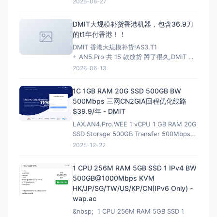
2026-06-27
和虚拟主机选择支持； 增加MariaDB 11.4
LTS、MariaDB 11.8 LTS选项
DMIT大规模补货香港机器，包含36.9刀
的t1年付香港！！
DMIT 香港大规模补货!AS3.T1
+ AN5.Pro 共 15 款放货 蹲了很久,DMIT 香
港终于一次放出两条线,手快有手慢无(港区一
2026-06-13
向秒罄)。
HKG.AS3.T1 — 大带宽大流量,
性价比首选 4~10Gbps 端口 · 最高 128T/月
1C 1GB RAM 20G SSD 500GB BW
流量 · 入门 $6.9/月起
500Mbps 三网CN2GIA回程优化线路
$39.9/年 - DMIT
LAX.AN4.Pro.WEE 1 vCPU 1 GB RAM 20G
SSD Storage 500GB Transfer 500Mbps
VirtIO Interface 1 IPv4 &amp; 1 IPv6 /64
2025-12-22
Premium Network Profile 39.90U
1 CPU 256M RAM 5GB SSD 1 IPv4 BW
500GB@1000Mbps KVM
HK/JP/SG/TW/US/KP/CN(IPv6 Only) -
wap.ac
&nbsp; 1 CPU 256M RAM 5GB SSD 1