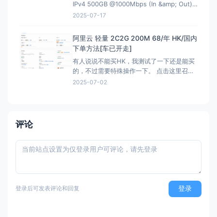
IPv4 500GB @1000Mbps (In &amp; Out)
KVM Virtualization 立即购买 &nbsp; HK
2025-07-17
解锁Netflix，硬件采用EPYC7002平
台,NVMe固
阿里云 轻量 2C2G 200M 68/年 HK/国内
下单方法[车已开走]
有人说说不能买HK，我测试了一下还是能买
的，不过需要特殊操作一下。 点击这里召唤
神龙，获取HK购买资格链接：注意有AFF，
2025-07-02
这个不能买HK 然后下面就是直接的购买页
面，是可以买HK:直接可以买HK连接 看评论
说我这个地址还能叠加之前的100优惠券，不
过最终还是需要退款，所以大可不必。
评论
登录
登录后可发表评论和回复