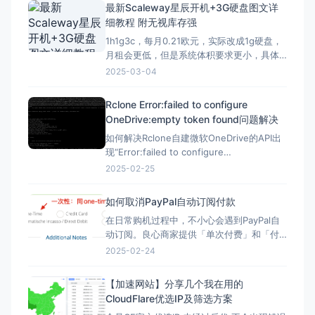
（不保留配置）：openwrt-mediatek-
最新Scaleway星辰开机+3G硬盘图文详
filogic-cudy_tr3000-v1-squas
细教程 附无视库存强
1h1g3c，每月0.21欧元，实际改成1g硬盘，
月租会更低，但是系统体积要求更小，具体
自己测试，方法一样。 星辰Scaleway官网：
2025-03-04
https://www.scaleway.com 一、注册账号
并设置基本信息 （1）注册账号 点击官网，
Rclone Error:failed to configure
先注册一个星辰账号 这里的地址可以
OneDrive:empty token found问题解决
如何解决Rclone自建微软OneDrive的API出
现“Error:failed to configure
OneDrive:empty token found”错误？ 在
2025-02-25
Rclone配置微软Onedrive的自建API，需要
配置config_token ▼ Option config_t
如何取消PayPal自动订阅付款
在日常购机过程中，不小心会遇到PayPal自
动订阅。良心商家提供「单次付费」和「付
费订阅」两类选项。但现在良心商家日渐变
2025-02-24
少，很多时候只给一个PayPal购买的按钮，
流程走完，自动完成订阅，一年后莫名其妙
【加速网站】分享几个我在用的
被扣款。本文简单介绍「付费订阅」的优
CloudFlare优选IP及筛选方案
劣、如何发现「付费订阅」、以及事后如何