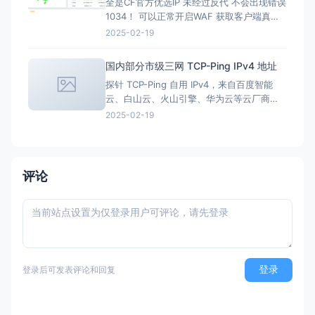
全是CF官方优选IP 未经过反代 不会出现错误
取消「付费订阅」。 付
1034！ 可以正常开启WAF 获取客户端真实
IP！ 云服务监测平台 虽然我跟此站长 因其他
2025-02-19
话题聊崩 不在一起玩了 但我依旧认可他做的
优选Cname 在此话题上 我跟他交流了很多
国内部分市级三网 TCP-Ping IPv4 地址
他做的优选Cname是根据丢包率 持续稳定性
探针 TCP-Ping 自用 IPv4，来自百度智能
速度 国内多地区家宽
云、白山云、火山引擎、华为云等云厂商
CDN 节点 仅供 TCP-Ping 使用，不要使用
2025-02-19
ICMP-Ping 为避免误用，请访问 https://lf3-
ips.zstaticcdn.com/ 阅读提示后再查询节点
地址。 反馈交流欢迎进群
评论
登录
登录后可发表评论和回复