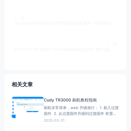
上一篇
Gcorlabs月付8元伯力VPS性能与速度测评 – 附购买与注册教程
下一篇
1vCPU 512m 10gb 1 IPv4 windows(无GUI) 附5%优惠码- UltraVDS
相关文章
Cudy TR3000 刷机教程指南
刷机非常简单，web 升级就行： 1. 刷入过渡
固件 2. 从过渡固件升级到过渡固件 有需要
刷回原厂固件的记得先备份 FIP 分区！ FIP
2025-03-31
分区默认是只读的，升级下面的固件解锁