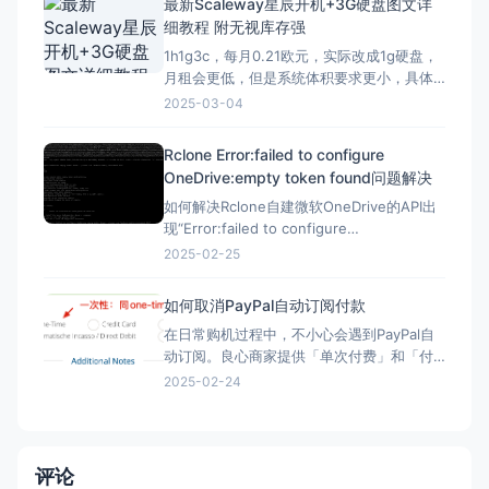
最新Scaleway星辰开机+3G硬盘图文详
filogic-cudy_tr3000-v1-squas
细教程 附无视库存强
1h1g3c，每月0.21欧元，实际改成1g硬盘，
月租会更低，但是系统体积要求更小，具体
自己测试，方法一样。 星辰Scaleway官网：
2025-03-04
https://www.scaleway.com 一、注册账号
并设置基本信息 （1）注册账号 点击官网，
Rclone Error:failed to configure
先注册一个星辰账号 这里的地址可以
OneDrive:empty token found问题解决
如何解决Rclone自建微软OneDrive的API出
现“Error:failed to configure
OneDrive:empty token found”错误？ 在
2025-02-25
Rclone配置微软Onedrive的自建API，需要
配置config_token ▼ Option config_t
如何取消PayPal自动订阅付款
在日常购机过程中，不小心会遇到PayPal自
动订阅。良心商家提供「单次付费」和「付
费订阅」两类选项。但现在良心商家日渐变
2025-02-24
少，很多时候只给一个PayPal购买的按钮，
流程走完，自动完成订阅，一年后莫名其妙
被扣款。本文简单介绍「付费订阅」的优
劣、如何发现「付费订阅」、以及事后如何
评论
取消「付费订阅」。 付