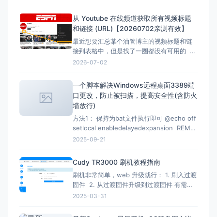
从 Youtube 在线频道获取所有视频标题
和链接 (URL)【20260702亲测有效】
最近想要汇总某个油管博主的视频标题和链
接到表格中，但是找了一圈都没有可用的 但
是在下面的文章找到了，但是已失效，所以
2026-07-02
自己直接借用教程内容，然后用ai按照自己的
要求写一份，于是有了本文。 注意：采集类
一个脚本解决Windows远程桌面3389端
的代码都有时效性，使用时注意甄别，当前
口更改，防止被扫描，提高安全性(含防火
测试有效时间为2026-07-02 12：07
墙放行)
方法1： 保持为bat文件执行即可 @echo off
setlocal enabledelayedexpansion REM
Verify administrator privileges net
2025-09-21
session &gt;nul 2&gt;&amp;1 if
%errorLevel
Cudy TR3000 刷机教程指南
刷机非常简单，web 升级就行： 1. 刷入过渡
固件 2. 从过渡固件升级到过渡固件 有需要
刷回原厂固件的记得先备份 FIP 分区！ FIP
2025-03-31
分区默认是只读的，升级下面的固件解锁
（不保留配置）：openwrt-mediatek-