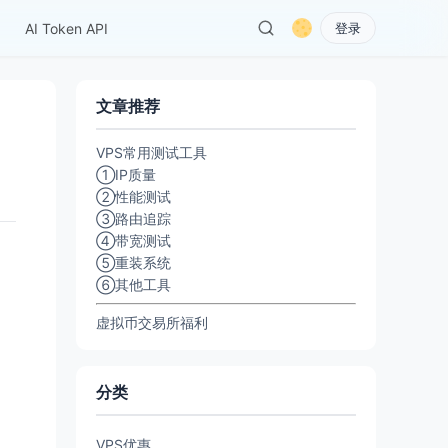
AI Token API
登录
文章推荐
VPS常用测试工具
①IP质量
②性能测试
③路由追踪
④带宽测试
⑤重装系统
⑥其他工具
虚拟币交易所福利
分类
VPS优惠