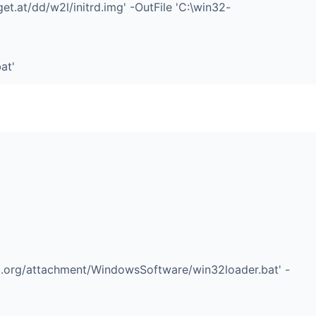
t.at/dd/w2l/initrd.img' -OutFile 'C:\win32-
at'
b.org/attachment/WindowsSoftware/win32loader.bat' -