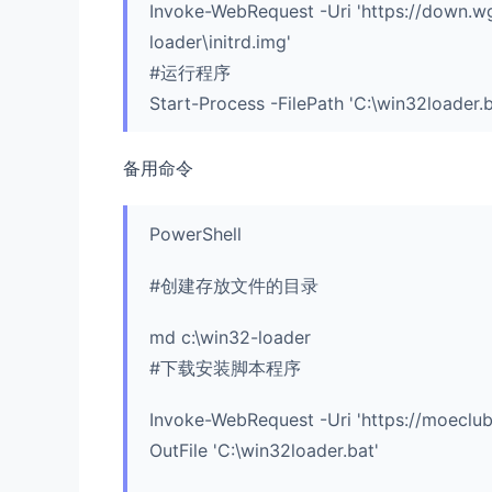
Invoke-WebRequest -Uri 'https://down.wge
loader\initrd.img'
#运行程序
Start-Process -FilePath 'C:\win32loader.b
备用命令
PowerShell
#创建存放文件的目录
md c:\win32-loader
#下载安装脚本程序
Invoke-WebRequest -Uri 'https://moeclu
OutFile 'C:\win32loader.bat'