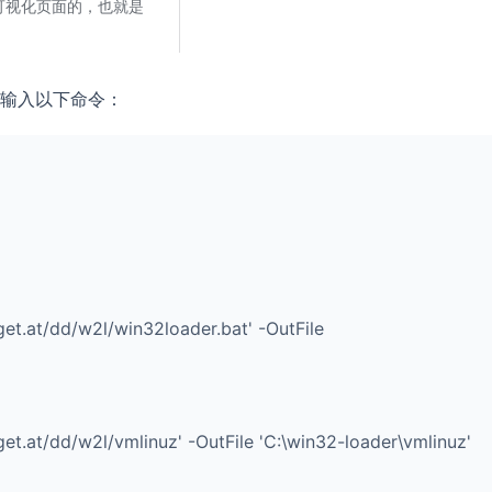
输入以下命令：
et.at/dd/w2l/win32loader.bat' -OutFile
t.at/dd/w2l/vmlinuz' -OutFile 'C:\win32-loader\vmlinuz'