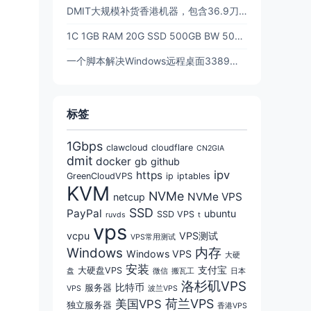
DMIT大规模补货香港机器，包含36.9刀的t1年付香港！！
1C 1GB RAM 20G SSD 500GB BW 500Mbps 三网CN2GIA回程优化线路 $39.9/年 - DMIT
一个脚本解决Windows远程桌面3389端口更改，防止被扫描，提高安全性(含防火墙放行)
标签
1Gbps
clawcloud
cloudflare
CN2GIA
dmit
docker
gb
github
ipv
https
GreenCloudVPS
ip
iptables
KVM
NVMe
NVMe VPS
netcup
SSD
PayPal
ubuntu
SSD VPS
ruvds
t
vps
vcpu
VPS测试
VPS常用测试
Windows
内存
Windows VPS
大硬
安装
支付宝
大硬盘VPS
盘
微信
搬瓦工
日本
洛杉矶VPS
比特币
服务器
VPS
波兰VPS
荷兰VPS
美国VPS
独立服务器
香港VPS