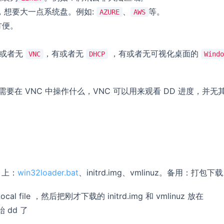
，想要大一点系统盘。例如:
、
等。
AZURE
AWS
方便。
或者无
，有或者无
，有或者无可视化桌面的
VNC
DHCP
Windo
要在 VNC 中操作什么，VNC 可以用来观看 DD 进度，并无
 上：
win32loader.bat
、initrd.img、vmlinuz。备用：打包下
cal file ，然后把刚才下载的 initrd.img 和 vmlinuz 放在
 dd 了