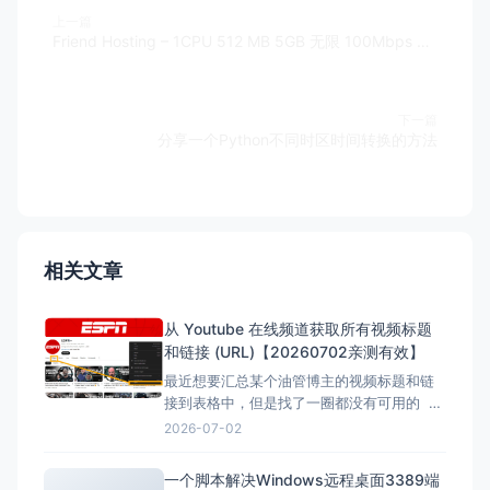
上一篇
Friend Hosting – 1CPU 512 MB 5GB 无限 100Mbps KVM 多地可选 1 7.18欧元/半年 为庆祝TESTER’S DAY，提供一次性4.5折优惠码
下一篇
分享一个Python不同时区时间转换的方法
相关文章
从 Youtube 在线频道获取所有视频标题
和链接 (URL)【20260702亲测有效】
最近想要汇总某个油管博主的视频标题和链
接到表格中，但是找了一圈都没有可用的 但
是在下面的文章找到了，但是已失效，所以
2026-07-02
自己直接借用教程内容，然后用ai按照自己的
要求写一份，于是有了本文。 注意：采集类
一个脚本解决Windows远程桌面3389端