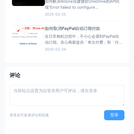
如何解决Rclone自建微软OneDrive的API出
现“Error:failed to configure
OneDrive:empty token found”错误？ 在
2025-02-25
Rclone配置微软Onedrive的自建API，需要
配置config_token ▼ Option config_t
如何取消PayPal自动订阅付款
在日常购机过程中，不小心会遇到PayPal自
动订阅。良心商家提供「单次付费」和「付
费订阅」两类选项。但现在良心商家日渐变
2025-02-24
少，很多时候只给一个PayPal购买的按钮，
流程走完，自动完成订阅，一年后莫名其妙
被扣款。本文简单介绍「付费订阅」的优
劣、如何发现「付费订阅」、以及事后如何
评论
取消「付费订阅」。 付
登录
登录后可发表评论和回复