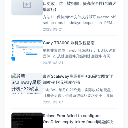
的代码都有时效性，使用时注意甄别，当前
口更改，防止被扫描，提高安全性(含防火
测试有效时间为2026-07-02 12：07
墙放行)
方法1： 保持为bat文件执行即可 @echo off
setlocal enabledelayedexpansion REM
Verify administrator privileges net
2025-09-21
session &gt;nul 2&gt;&amp;1 if
%errorLevel
Cudy TR3000 刷机教程指南
刷机非常简单，web 升级就行： 1. 刷入过渡
固件 2. 从过渡固件升级到过渡固件 有需要
刷回原厂固件的记得先备份 FIP 分区！ FIP
2025-03-31
分区默认是只读的，升级下面的固件解锁
（不保留配置）：openwrt-mediatek-
最新Scaleway星辰开机+3G硬盘图文详
filogic-cudy_tr3000-v1-squas
细教程 附无视库存强
1h1g3c，每月0.21欧元，实际改成1g硬盘，
月租会更低，但是系统体积要求更小，具体
自己测试，方法一样。 星辰Scaleway官网：
2025-03-04
https://www.scaleway.com 一、注册账号
并设置基本信息 （1）注册账号 点击官网，
Rclone Error:failed to configure
先注册一个星辰账号 这里的地址可以
OneDrive:empty token found问题解决