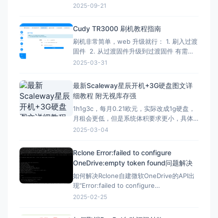
Verify administrator privileges net
2025-09-21
session &gt;nul 2&gt;&amp;1 if
%errorLevel
Cudy TR3000 刷机教程指南
刷机非常简单，web 升级就行： 1. 刷入过渡
固件 2. 从过渡固件升级到过渡固件 有需要
刷回原厂固件的记得先备份 FIP 分区！ FIP
2025-03-31
分区默认是只读的，升级下面的固件解锁
（不保留配置）：openwrt-mediatek-
最新Scaleway星辰开机+3G硬盘图文详
filogic-cudy_tr3000-v1-squas
细教程 附无视库存强
1h1g3c，每月0.21欧元，实际改成1g硬盘，
月租会更低，但是系统体积要求更小，具体
自己测试，方法一样。 星辰Scaleway官网：
2025-03-04
https://www.scaleway.com 一、注册账号
并设置基本信息 （1）注册账号 点击官网，
Rclone Error:failed to configure
先注册一个星辰账号 这里的地址可以
OneDrive:empty token found问题解决
如何解决Rclone自建微软OneDrive的API出
现“Error:failed to configure
OneDrive:empty token found”错误？ 在
2025-02-25
Rclone配置微软Onedrive的自建API，需要
配置config_token ▼ Option config_t