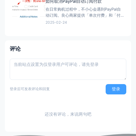
如何取消PayPal自动订阅付款
在日常购机过程中，不小心会遇到PayPal自
动订阅。良心商家提供「单次付费」和「付
费订阅」两类选项。但现在良心商家日渐变
2025-02-24
少，很多时候只给一个PayPal购买的按钮，
流程走完，自动完成订阅，一年后莫名其妙
被扣款。本文简单介绍「付费订阅」的优
劣、如何发现「付费订阅」、以及事后如何
评论
取消「付费订阅」。 付
登录
登录后可发表评论和回复
还没有评论，来说两句吧