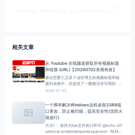
下一篇
TK-Hosting：德国VPS主机，4C 8G RAM 200G SSD 1Gbps端口 不限流量，月付5.39欧起
相关文章
从 Youtube 在线频道获取所有视频标题
和链接 (URL)【20260702亲测有效】
最近想要汇总某个油管博主的视频标题和链
接到表格中，但是找了一圈都没有可用的 但
是在下面的文章找到了，但是已失效，所以
2026-07-02
自己直接借用教程内容，然后用ai按照自己的
要求写一份，于是有了本文。 注意：采集类
一个脚本解决Windows远程桌面3389端
的代码都有时效性，使用时注意甄别，当前
口更改，防止被扫描，提高安全性(含防火
测试有效时间为2026-07-02 12：07
墙放行)
方法1： 保持为bat文件执行即可 @echo off
setlocal enabledelayedexpansion REM