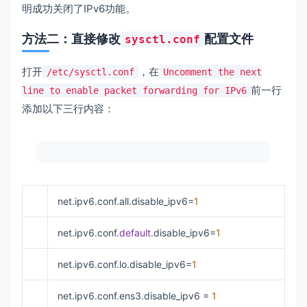
明成功关闭了IPv6功能。
方法二：直接修改
配置文件
sysctl.conf
打开
，在
/etc/sysctl.conf
Uncomment the next
前一行
line to enable packet forwarding for IPv6
添加以下三行内容：
net.ipv6.conf.all.disable_ipv6=
1
net.ipv6.conf.
default
.disable_ipv6=
1
net.ipv6.conf.lo.disable_ipv6=
1
net.ipv6.conf.ens3.disable_ipv6 =
1