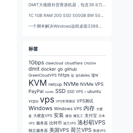
DMIT大规模补货香港机器，包含36.9刀的t1年付香港！！
1C 1GB RAM 20G SSD 500GB BW 500Mbps 三网CN2GIA回程优化线路 $39.9/年 - DMIT
一个脚本解决Windows远程桌面3389端口更改，防止被扫描，提高安全性(含防火墙放行)
标签
1Gbps
clawcloud
cloudflare
CN2GIA
dmit
docker
gb
github
ipv
https
GreenCloudVPS
ip
iptables
KVM
NVMe
NVMe VPS
netcup
SSD
PayPal
ubuntu
SSD VPS
ruvds
t
vps
vcpu
VPS测试
VPS常用测试
Windows
内存
Windows VPS
大硬
安装
支付宝
大硬盘VPS
盘
微信
搬瓦工
日本
洛杉矶VPS
比特币
服务器
VPS
波兰VPS
荷兰VPS
美国VPS
独立服务器
香港VPS