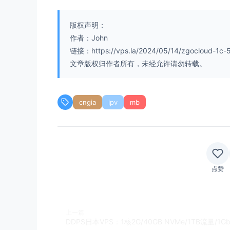
 -> CPU 测试中 (Fast Mode, 1-Pass [url=
 1 线程测试(单核)得分:                 57
版权声明：
---------------------内存测试--感谢lemon
作者：John
 -> 内存测试 Test (Fast Mode, 1-Pass @ 
链接：https://vps.la/2024/05/14/zgocloud-1c
 单线程读测试:                68562.58 
 单线程写测试:                33903.66 
文章版权归作者所有，未经允许请勿转载。
------------------磁盘
dd
读写测试--感谢lemo
 -> 磁盘IO测试中 (4K Block/1M Block, Di
 测试操作                写速度         
cngia
ipv
mb
 100MB-4K Block                112 MB
 1GB-1M Block                919 MB/s
---------------------磁盘fio读写测试--感
Block Size | 4k            (IOPS) | 6
  ------   | ---            ----  | -
Read       | 470.96 MB/s (117.7k) | 2
点赞
Write      | 472.20 MB/s (118.0k) | 2
Total      | 943.17 MB/s (235.7k) | 4
           |                      |  
Block Size | 512k          (IOPS) | 1
上一篇
  ------   | ---            ----  | -