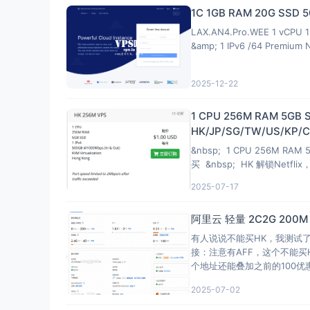
1C 1GB RAM 20G SSD
当前IPv4出口解锁DisneyPlus

区域：美国区

LAX.AN4.Pro.WEE 1 vCPU 1 
[IPv6]

&amp; 1 IPv6 /64 Premium 
当前IPv6出口解锁DisneyPlus

区域：美国区

2025-12-22
解锁有图比，Netflix，DisneyPlus上面
----------------流媒体解锁--感谢RegionRe
1 CPU 256M RAM 5GB 
 以下为IPV4网络测试，若无IPV4网络则无输出

HK/JP/SG/TW/US/KP/CN
============[ Multination ]==========
 Dazn:                               
&nbsp; 1 CPU 256M RAM 5
买 &nbsp; HK 解锁Netfl
 HotStar:                            
 Disney+:                            
2025-07-17
 Netflix:                            
 有图比 Premium:                      
阿里云 轻量 2C2G 200
 Amazon Prime Video:                 
有人说说不能买HK，我测试
 TVBAnywhere+:                       
接：注意有AFF，这个不能买
 iQyi Oversea Region:                
个地址还能叠加之前的100
 Viu.com:                            
 有图比 CDN:                           
2025-07-02
 Netflix Preferred CDN:              