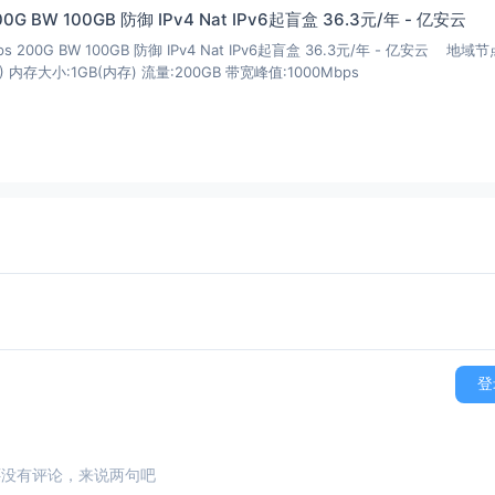
         No

200G BW 100GB 防御 IPv4 Nat IPv6起盲盒 36.3元/年 - 亿安云
   USD

Mbps 200G BW 100GB 防御 IPv4 Nat IPv6起盲盒 36.3元/年 - 亿安云 地域
    Yes

) 内存大小:1GB(内存) 流量:200GB 带宽峰值:1000Mbps
        US

     ->

     No

==

==

         Failed (Network Connection)

    Yes (Region: US)

    Yes (Region: US)

    Yes (Region: US)

  Yes

       Unsupported

         Failed (Network Connection)

登
        Failed

    Failed

     Los Angeles, CA 

          Los Angeles, CA  

还没有评论，来说两句吧