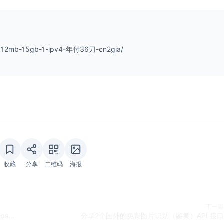
home.php?mod=space&uid=175]@[/url] 5sec)

13 Scores

bench开源-----------------------

5sec)

-512mb-15gb-1-ipv4-年付36刀-cn2gia/
MB/s

MB/s

nbench开源--------------------

rect Mode)

                               读速度

/s (27.32 IOPS, 0.94s)                178 MB/s (43451 IO
 (877 IOPS, 1.14s)                5.0 GB/s (4740 IOPS, 0
谢yabs开源----------------------

4k           (IOPS)

---           ---- 

.40 GB/s    (37.5k)

收藏
分享
二维码
海报
.41 GB/s    (37.7k)

.81 GB/s    (75.2k)

                   

m            (IOPS)

下一篇
---           ---- 

DDPS日本VPS：1核2G/40GB NVMe/1TB流量/1Gbps带宽/740日元/月，日本本土商家
分享2个国外的免费图片识别（鉴黄）API 接口