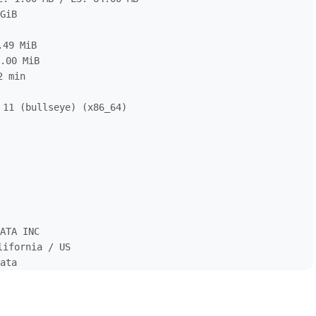
iB

49 MiB

.00 MiB

 min

11 (bullseye) (x86_64)

ATA INC

ifornia / US

ata

ifornia / United States

ench测试-------------------------
