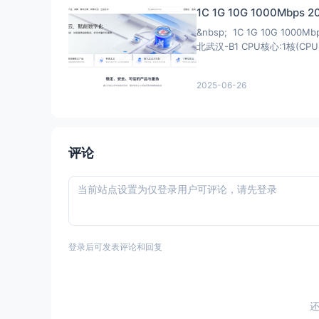
 Spotify Registration:               
1C 1G 10G 1000Mbps 
 Steam Currency:                     
&nbsp; 1C 1G 10G 1000
 ChatGPT:                            
北武汉-B1 CPU核心:1核(CPU
 Bing Region:                        
 Instagram Licensed Audio:           
2025-06-26
 Instagram Licensed Audio:           
=====================================
 以下为IPV6网络测试，若无IPV6网络则无输出

============[ Multination ]==========
 Dazn:                               
评论
 HotStar:                            
 Disney+:                            
 Netflix:                            
 有图比 Premium:                      
 Amazon Prime Video:                 
 TVBAnywhere+:                       
登录后可发表评论和回复
 iQyi Oversea Region:                
 Viu.com:                            
 有图比 CDN:                           
 Netflix Preferred CDN:              