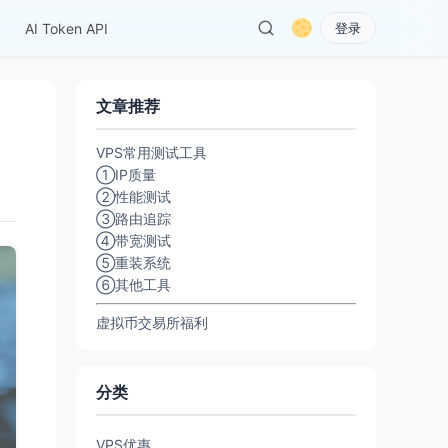
AI Token API
登录
文章推荐
VPS常用测试工具
①IP质量
②性能测试
③路由追踪
④带宽测试
⑤重装系统
⑥其他工具
虚拟币交易所福利
分类
VPS优惠