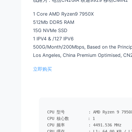
线路为：电信CN2GIA 联通9929 移动CMIN2
1 Core AMD Ryzen9 7950X
512Mb DDR5 RAM
15G NVMe SSD
1 IPV4 & /127 IPV6
500G/Month/200Mbps, Based on the Principl
Los Angeles, China Premium Optimised, 
立即购买
 CPU 型号          : AMD Ryzen 9 7950X
 CPU 核心数        : 1

 CPU 频率          : 4491.536 MHz

 CPU 缓存          : L1: 64.00 KB / L2