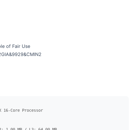
e of Fair Use
CN2GIA&9929&CMIN2
 16-Core Processor

: 1.00 MB / L3: 64.00 MB
