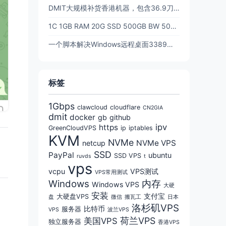
DMIT大规模补货香港机器，包含36.9刀的t1年付香港！！
1C 1GB RAM 20G SSD 500GB BW 500Mbps 三网CN2GIA回程优化线路 $39.9/年 - DMIT
一个脚本解决Windows远程桌面3389端口更改，防止被扫描，提高安全性(含防火墙放行)
标签
1Gbps
clawcloud
cloudflare
CN2GIA
dmit
docker
gb
github
ipv
https
GreenCloudVPS
ip
iptables
KVM
NVMe
NVMe VPS
netcup
SSD
PayPal
ubuntu
SSD VPS
ruvds
t
vps
vcpu
VPS测试
VPS常用测试
Windows
内存
Windows VPS
大硬
安装
支付宝
大硬盘VPS
盘
微信
搬瓦工
日本
洛杉矶VPS
比特币
服务器
VPS
波兰VPS
荷兰VPS
美国VPS
独立服务器
香港VPS