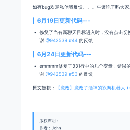
function
makeReqBody
(
body
){

如有bug欢迎私信我反馈。。。午饭吃了吗大家
return
 {

method
:
'POST'
,

headers
:{

6月19日更新代码---
'content-type'
:
'application/jso
修复了当有新聊天目标进入时，没有点击切
    },

body
:
JSON
.
stringify
(body)

谢
@942539
#44
的反馈
  }

}

6月24日更新代码---
function
sendMessage
(
msg = {}
){

emmmm修复了331行中的几个变量，错误的
return
requestTelegram
(
'sendMessage
谢
@942539
#53
的反馈
}

原文链接：
【魔改】魔改了酒神的双向机器人 (nod
function
copyMessage
(
msg = {}
){

return
requestTelegram
(
'copyMessage
}

function
forwardMessage
(
msg
){

版权声明：
return
requestTelegram
(
'forwardMess
作者：John
}
