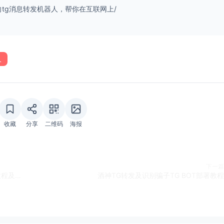
改酒神的双向tg消息转发机器人，帮你在互联网上/
tion
 =>
 [{

人
收藏
分享
二维码
海报
'启动机器人会话'
 },

下一篇
'显示帮助信息'
 },

【webtop】docker安装最轻便的linux可视化桌面教程及大比拼
酒神TG转发及识别骗子TG BOT部署教程
'屏蔽用户'
 },

: 
'解除屏蔽用户'
 },

ion
: 
'检查用户是否被屏蔽'
 }
