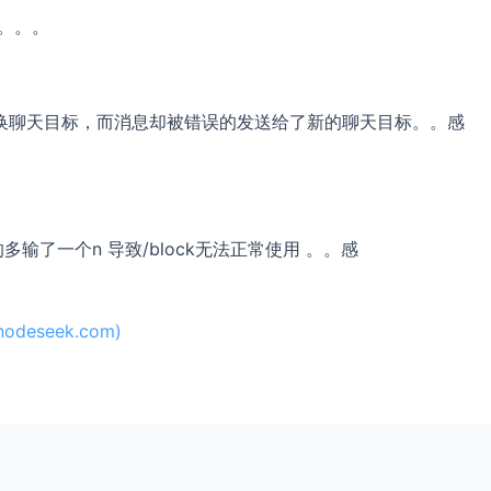
。。。
n'
换聊天目标，而消息却被错误的发送给了新的聊天目标。。感
多输了一个n 导致/block无法正常使用 。。感
'
, 
makeReqBody
(msg))

eseek.com)
'
, 
makeReqBody
(msg))

age'
, 
makeReqBody
(msg))
