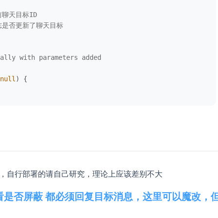
前聊天目标ID
标志是否更新了聊天目标
ally with parameters added

null
) {

(params).
toString
()

t
${TOKEN}
/
${methodName}
${query}
`
body, params = 
null
){

署测试，自行部署的请自己研究，理论上应该差别不大
ams), body)

以及查看是否屏蔽 都必须回复目标消息，这里可以魔改，