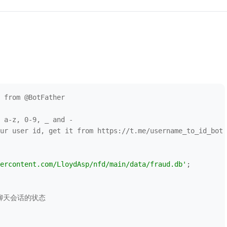
 from @BotFather
 a-z, 0-9, _ and -
ur user id, get it from https://t.me/username_to_id_bot
ercontent.com/LloydAsp/nfd/main/data/fraud.db'
有聊天会话的状态