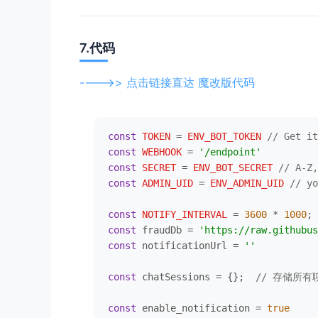
7.代码
---->> 点击链接直达 魔改版代码
const
TOKEN
 = 
ENV_BOT_TOKEN
// Get it
const
WEBHOOK
 = 
'/endpoint'
const
SECRET
 = 
ENV_BOT_SECRET
// A-Z,
const
ADMIN_UID
 = 
ENV_ADMIN_UID
// yo
const
NOTIFY_INTERVAL
 = 
3600
 * 
1000
const
 fraudDb = 
'https://raw.githubus
const
 notificationUrl = 
''
const
 chatSessions = {};  
// 存储所
const
 enable_notification = 
true