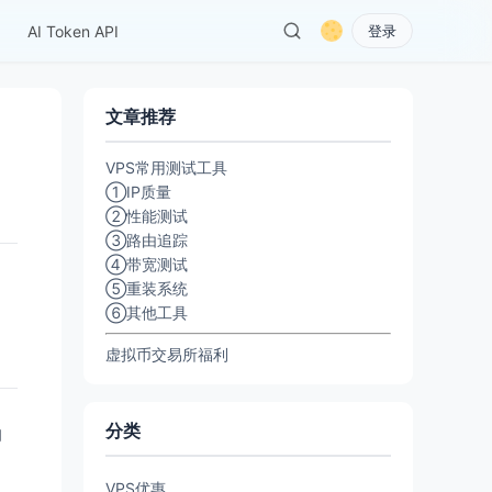
AI Token API
登录
文章推荐
VPS常用测试工具
①IP质量
②性能测试
③路由追踪
④带宽测试
⑤重装系统
⑥其他工具
虚拟币交易所福利
分类
聊
VPS优惠