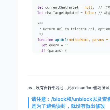
let
 currentChatTarget = 
null
;  
// 当
let
 chatTargetUpdated = 
false
; 
// 
/**

 * Return url to telegram api, option
 */
function
apiUrl
(
methodName, params = 
let
 query = 
''
if
 (params) {

    query = 
'?'
 + 
new
URLSearchParams
  }

return
`https://api.telegram.org/bo
}

function
requestTelegram
(
methodName, 
ps：没有自行部署过，只在cloudflare部
return
fetch
(
apiUrl
(methodName, par
    .
then
(
r
 =>
 r.
json
())

请注意：/block和/unblock
}

是为了避免误封，就没有做出修改