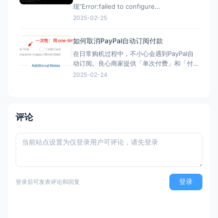
现“Error:failed to configure
OneDrive:empty token found”错误？ 在
2025-02-25
Rclone配置微软Onedrive的自建API，需要
配置config_token ▼ Option config_t
如何取消PayPal自动订阅付款
在日常购机过程中，不小心会遇到PayPal自
动订阅。良心商家提供「单次付费」和「付
费订阅」两类选项。但现在良心商家日渐变
2025-02-24
少，很多时候只给一个PayPal购买的按钮，
流程走完，自动完成订阅，一年后莫名其妙
被扣款。本文简单介绍「付费订阅」的优
劣、如何发现「付费订阅」、以及事后如何
评论
取消「付费订阅」。 付
登录
登录后可发表评论和回复