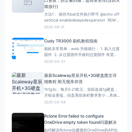
口更改，防止被扫描，提高安全性(含防火
测试有效时间为2026-07-02 12：07
墙放行)
方法1： 保持为bat文件执行即可 @echo off
setlocal enabledelayedexpansion REM
Verify administrator privileges net
2025-09-21
session &gt;nul 2&gt;&amp;1 if
%errorLevel
Cudy TR3000 刷机教程指南
刷机非常简单，web 升级就行： 1. 刷入过渡
固件 2. 从过渡固件升级到过渡固件 有需要
刷回原厂固件的记得先备份 FIP 分区！ FIP
2025-03-31
分区默认是只读的，升级下面的固件解锁
（不保留配置）：openwrt-mediatek-
最新Scaleway星辰开机+3G硬盘图文详
filogic-cudy_tr3000-v1-squas
细教程 附无视库存强
1h1g3c，每月0.21欧元，实际改成1g硬盘，
月租会更低，但是系统体积要求更小，具体
自己测试，方法一样。 星辰Scaleway官网：
2025-03-04
https://www.scaleway.com 一、注册账号
并设置基本信息 （1）注册账号 点击官网，
Rclone Error:failed to configure
先注册一个星辰账号 这里的地址可以
OneDrive:empty token found问题解决
如何解决Rclone自建微软OneDrive的API出