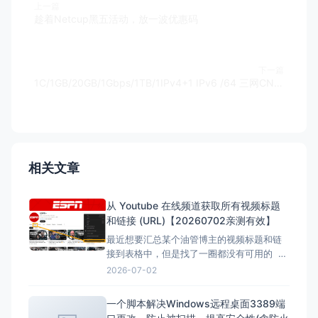
上一篇
趁着Netcup黑五活动，放一波优惠码
下一篇
1C/1GB/20GB/1Gbps/1TB/1IPv4+1 IPv6 /64 三网CN2 GIA/CMIN2 49.9刀/年 美西 [有货]，附评测
相关文章
从 Youtube 在线频道获取所有视频标题
和链接 (URL)【20260702亲测有效】
最近想要汇总某个油管博主的视频标题和链
接到表格中，但是找了一圈都没有可用的 但
是在下面的文章找到了，但是已失效，所以
2026-07-02
自己直接借用教程内容，然后用ai按照自己的
要求写一份，于是有了本文。 注意：采集类
一个脚本解决Windows远程桌面3389端
的代码都有时效性，使用时注意甄别，当前