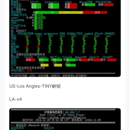
US-Los Angles-TINY解锁
LA-v4