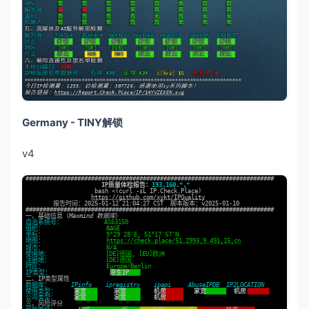
Germany - TINY解锁
v4