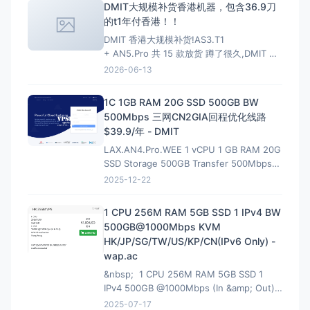
DMIT大规模补货香港机器，包含36.9刀
的t1年付香港！！
DMIT 香港大规模补货!AS3.T1
+ AN5.Pro 共 15 款放货 蹲了很久,DMIT 香
港终于一次放出两条线,手快有手慢无(港区一
2026-06-13
向秒罄)。
HKG.AS3.T1 — 大带宽大流量,
性价比首选 4~10Gbps 端口 · 最高 128T/月
1C 1GB RAM 20G SSD 500GB BW
流量 · 入门 $6.9/月起
500Mbps 三网CN2GIA回程优化线路
$39.9/年 - DMIT
LAX.AN4.Pro.WEE 1 vCPU 1 GB RAM 20G
SSD Storage 500GB Transfer 500Mbps
VirtIO Interface 1 IPv4 &amp; 1 IPv6 /64
2025-12-22
Premium Network Profile 39.90U
1 CPU 256M RAM 5GB SSD 1 IPv4 BW
500GB@1000Mbps KVM
HK/JP/SG/TW/US/KP/CN(IPv6 Only) -
wap.ac
&nbsp; 1 CPU 256M RAM 5GB SSD 1
IPv4 500GB @1000Mbps (In &amp; Out)
KVM Virtualization 立即购买 &nbsp; HK
2025-07-17