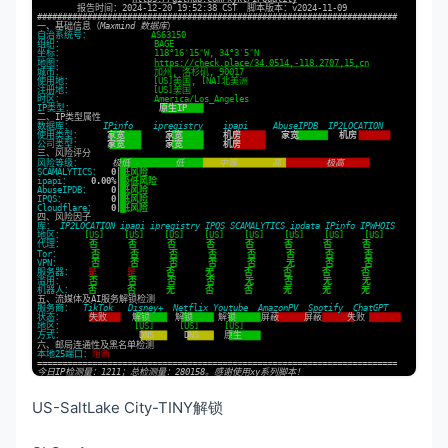
US-SaltLake City-TINY解锁