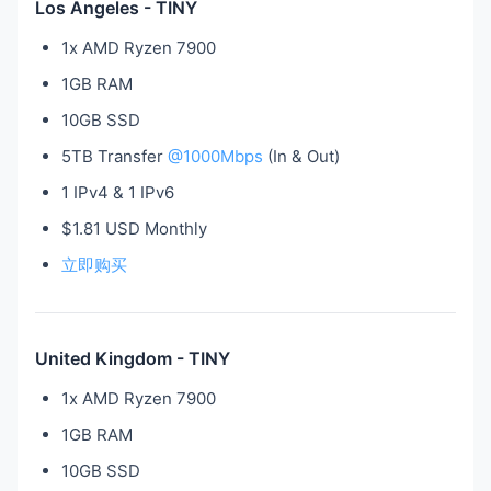
Los Angeles - TINY
1x AMD Ryzen 7900
1GB RAM
10GB SSD
5TB Transfer
@1000Mbps
(In & Out)
1 IPv4 & 1 IPv6
$1.81 USD Monthly
立即购买
United Kingdom - TINY
1x AMD Ryzen 7900
1GB RAM
10GB SSD