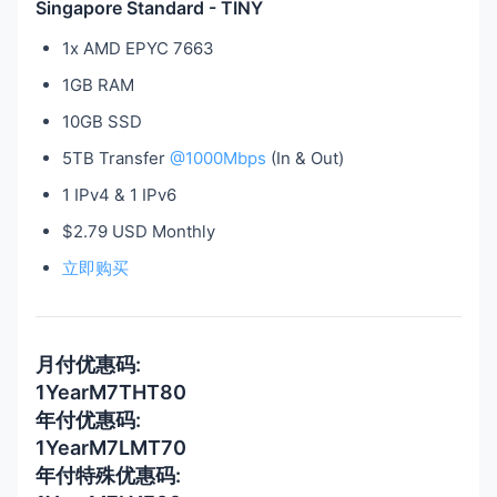
Singapore Standard - TINY
1x AMD EPYC 7663
1GB RAM
10GB SSD
5TB Transfer
@1000Mbps
(In & Out)
1 IPv4 & 1 IPv6
$2.79 USD Monthly
立即购买
月付优惠码:
1YearM7THT80
年付优惠码:
1YearM7LMT70
年付特殊优惠码: