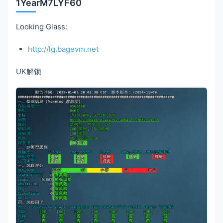
1YearM7LYF60
Looking Glass:
http://lg.bagevm.net
UK解锁