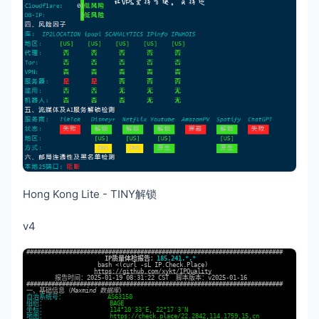
Hong Kong Lite - TINY解锁
v4