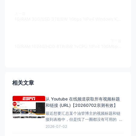
上一篇
1G/RAM 30G/SSD 3TB/BW 1Gbps 1IPv4 Windows KVM/SolusVM $30/Y - SupremeVPS
下一篇
1G/RAM 1024G/HDD 8TB/BW 1vCPU 1IPv4 100Mbps OpenVZ $53.88/First two years - hostens.com
相关文章
从 Youtube 在线频道获取所有视频标题
和链接 (URL)【20260702亲测有效】
最近想要汇总某个油管博主的视频标题和链
接到表格中，但是找了一圈都没有可用的 但
是在下面的文章找到了，但是已失效，所以
2026-07-02
自己直接借用教程内容，然后用ai按照自己的