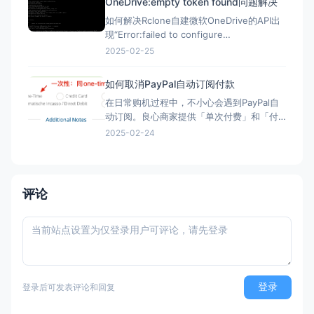
OneDrive:empty token found问题解决
如何解决Rclone自建微软OneDrive的API出
现“Error:failed to configure
OneDrive:empty token found”错误？ 在
2025-02-25
Rclone配置微软Onedrive的自建API，需要
配置config_token ▼ Option config_t
如何取消PayPal自动订阅付款
在日常购机过程中，不小心会遇到PayPal自
动订阅。良心商家提供「单次付费」和「付
费订阅」两类选项。但现在良心商家日渐变
2025-02-24
少，很多时候只给一个PayPal购买的按钮，
流程走完，自动完成订阅，一年后莫名其妙
被扣款。本文简单介绍「付费订阅」的优
劣、如何发现「付费订阅」、以及事后如何
评论
取消「付费订阅」。 付
登录
登录后可发表评论和回复