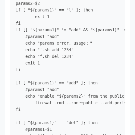
params2=$2

if [ "${params1}" == "l" ]; then

	exit 1

fi

if [[ "${params1}" != "add" && "${params1}" != "de
    #params1="add"

    echo "params error, usage："

    echo "f.sh add 1234"

    echo "f.sh del 1234"

    exit 1

fi

if [ "${params1}" == "add" ]; then

    #params1="add"

    echo "enable "${params2}" from the public"

	firewall-cmd --zone=public --add-port=${params2}/tcp --permanent

fi

if [ "${params1}" == "del" ]; then

    #params1=$1
