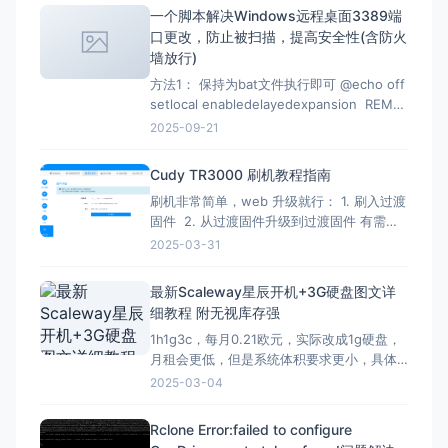
要求写一份，于是有了本文。 注意：采集类
一个脚本解决Windows远程桌面3389端
的代码都有时效性，使用时注意甄别，当前
口更改，防止被扫描，提高安全性(含防火
测试有效时间为2026-07-02 12：07
墙放行)
方法1： 保持为bat文件执行即可 @echo off
setlocal enabledelayedexpansion REM
Verify administrator privileges net
2025-09-21
session &gt;nul 2&gt;&amp;1 if
%errorLevel
Cudy TR3000 刷机教程指南
刷机非常简单，web 升级就行： 1. 刷入过渡
固件 2. 从过渡固件升级到过渡固件 有需要
刷回原厂固件的记得先备份 FIP 分区！ FIP
2025-03-31
分区默认是只读的，升级下面的固件解锁
（不保留配置）：openwrt-mediatek-
最新Scaleway星辰开机+3G硬盘图文详
filogic-cudy_tr3000-v1-squas
细教程 附无视库存强
1h1g3c，每月0.21欧元，实际改成1g硬盘，
月租会更低，但是系统体积要求更小，具体
自己测试，方法一样。 星辰Scaleway官网：
2025-03-04
https://www.scaleway.com 一、注册账号
并设置基本信息 （1）注册账号 点击官网，
Rclone Error:failed to configure
先注册一个星辰账号 这里的地址可以