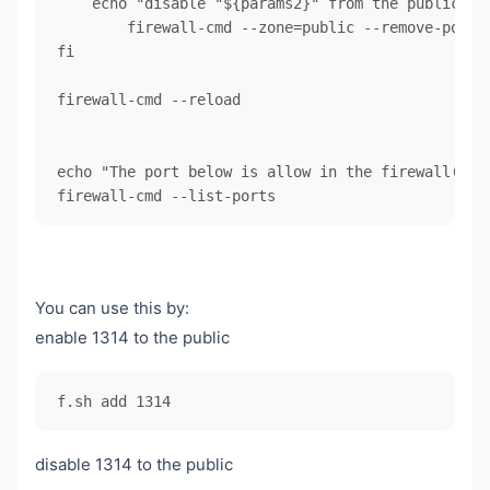
    echo "disable "${params2}" from the public"

	firewall-cmd --zone=public --remove-port=${params2}/tcp --permanent

fi

firewall-cmd --reload

echo "The port below is allow in the firewall(Afte
You can use this by:
enable 1314 to the public
f.sh add 1314
disable 1314 to the public