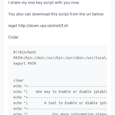
I share my one key script with you now.
You also can download this script from the url below:
wget http://down.vps.la/shell/f.sh
Code:
#!/bin/bash

PATH=/bin:/sbin:/usr/bin:/usr/sbin:/usr/local/bin:
export PATH

clear

echo "+-------------------------------------------
echo "|    One key to Enable or diable iptables Fi
echo "+-------------------------------------------
echo "|        A tool to Enable or diable iptables
echo "+-------------------------------------------
echo "|            For more information please vis