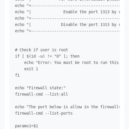
echo "+-------------------------------------------
echo "|              Enable the port 1313 by run:.
echo "+-------------------------------------------
echo "|             Disable the port 1313 by run:.
echo "+-------------------------------------------
# Check if user is root

if [ $(id -u) != "0" ]; then

    echo "Error: You must be root to run this scri
    exit 1

fi

echo "Firewall state:"

firewall-cmd --list-all

echo "The port below is allow in the firewall(Befo
firewall-cmd --list-ports

params1=$1
