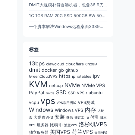
DMIT大规模补货香港机器，包含36.9刀的t1年付香港！！
1C 1GB RAM 20G SSD 500GB BW 500Mbps 三网CN2GIA回程优化线路 $39.9/年 - DMIT
一个脚本解决Windows远程桌面3389端口更改，防止被扫描，提高安全性(含防火墙放行)
标签
1Gbps
clawcloud
cloudflare
CN2GIA
dmit
docker
gb
github
ipv
https
GreenCloudVPS
ip
iptables
KVM
NVMe
NVMe VPS
netcup
SSD
PayPal
ubuntu
SSD VPS
ruvds
t
vps
vcpu
VPS测试
VPS常用测试
Windows
内存
Windows VPS
大硬
安装
支付宝
大硬盘VPS
盘
微信
搬瓦工
日本
依
洛杉矶VPS
比特币
服务器
VPS
波兰VPS
荷兰VPS
美国VPS
独立服务器
香港VPS