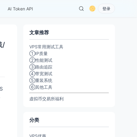
AI Token API
登录
文章推荐
城/
VPS常用测试工具
①IP质量
②性能测试
③路由追踪
④带宽测试
⑤重装系统
⑥其他工具
S
采
虚拟币交易所福利
分类
VPS优惠