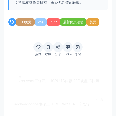
文章版权归作者所有，未经允许请勿转载。
100美元
vps
vultr
最新优惠活动
美元
点赞
收藏
分享
二维码
海报
上一篇
uuuvps.com(三优云) - 1CPU 1G内存 20G硬盘 不限流量 2M带宽 KVM架构 香港 1IPv4 199元/年
下一篇
Bandwagonhost搬瓦工 DC6 CN2 GIA-E 补货了！！！附优惠码