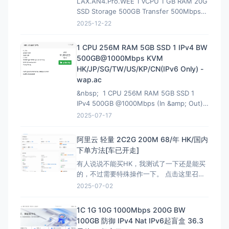
LAX.AN4.Pro.WEE 1 vCPU 1 GB RAM 20G
SSD Storage 500GB Transfer 500Mbps
VirtIO Interface 1 IPv4 &amp; 1 IPv6 /64
2025-12-22
Premium Network Profile 39.90U
1 CPU 256M RAM 5GB SSD 1 IPv4 BW
500GB@1000Mbps KVM
HK/JP/SG/TW/US/KP/CN(IPv6 Only) -
wap.ac
&nbsp; 1 CPU 256M RAM 5GB SSD 1
IPv4 500GB @1000Mbps (In &amp; Out)
KVM Virtualization 立即购买 &nbsp; HK
2025-07-17
解锁Netflix，硬件采用EPYC7002平
台,NVMe固
阿里云 轻量 2C2G 200M 68/年 HK/国内
下单方法[车已开走]
有人说说不能买HK，我测试了一下还是能买
的，不过需要特殊操作一下。 点击这里召唤
神龙，获取HK购买资格链接：注意有AFF，
2025-07-02
这个不能买HK 然后下面就是直接的购买页
面，是可以买HK:直接可以买HK连接 看评论
1C 1G 10G 1000Mbps 200G BW
说我这个地址还能叠加之前的100优惠券，不
100GB 防御 IPv4 Nat IPv6起盲盒 36.3
过最终还是需要退款，所以大可不必。