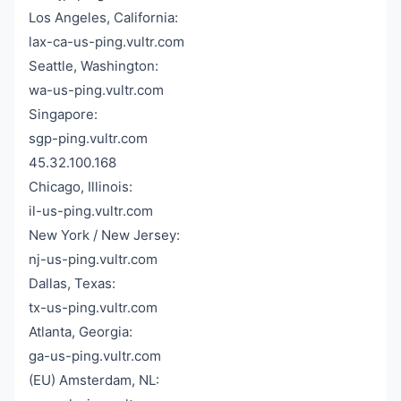
Los Angeles, California:
lax-ca-us-ping.vultr.com
Seattle, Washington:
wa-us-ping.vultr.com
Singapore:
sgp-ping.vultr.com
45.32.100.168
Chicago, Illinois:
il-us-ping.vultr.com
New York / New Jersey:
nj-us-ping.vultr.com
Dallas, Texas:
tx-us-ping.vultr.com
Atlanta, Georgia:
ga-us-ping.vultr.com
(EU) Amsterdam, NL: