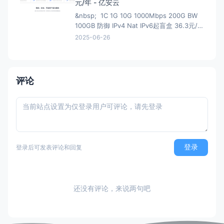
元/年 - 亿安云
&nbsp; 1C 1G 10G 1000Mbps 200G BW
100GB 防御 IPv4 Nat IPv6起盲盒 36.3元/年
- 亿安云 地域节点:湖北武汉-B1 CPU核
2025-06-26
心:1核(CPU) 内存大小:1GB(内存) 流
量:200GB 带宽峰值:1000Mbps
评论
登录
登录后可发表评论和回复
还没有评论，来说两句吧