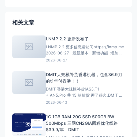
相关文章
LNMP 2.2 更新发布了
LNMP 2.2 更多信息请访问https://lnmp.me
2026-06-27 最新版本 新增功能 增加
PHP 8.4、PHP 8.5安装、多PHP安装、升级
2026-06-27
和虚拟主机选择支持； 增加MariaDB 11.4
LTS、MariaDB 11.8 LTS选项
DMIT大规模补货香港机器，包含36.9刀
的t1年付香港！！
DMIT 香港大规模补货!AS3.T1
+ AN5.Pro 共 15 款放货 蹲了很久,DMIT 香
港终于一次放出两条线,手快有手慢无(港区一
2026-06-13
向秒罄)。
HKG.AS3.T1 — 大带宽大流量,
性价比首选 4~10Gbps 端口 · 最高 128T/月
1C 1GB RAM 20G SSD 500GB BW
流量 · 入门 $6.9/月起
500Mbps 三网CN2GIA回程优化线路
$39.9/年 - DMIT