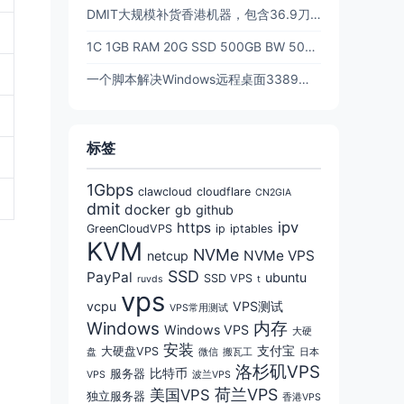
DMIT大规模补货香港机器，包含36.9刀的t1年付香港！！
1C 1GB RAM 20G SSD 500GB BW 500Mbps 三网CN2GIA回程优化线路 $39.9/年 - DMIT
一个脚本解决Windows远程桌面3389端口更改，防止被扫描，提高安全性(含防火墙放行)
标签
1Gbps
clawcloud
cloudflare
CN2GIA
dmit
docker
gb
github
ipv
https
GreenCloudVPS
ip
iptables
KVM
NVMe
NVMe VPS
netcup
SSD
PayPal
ubuntu
SSD VPS
ruvds
t
vps
vcpu
VPS测试
VPS常用测试
Windows
内存
Windows VPS
大硬
安装
支付宝
大硬盘VPS
盘
微信
搬瓦工
日本
洛杉矶VPS
比特币
服务器
VPS
波兰VPS
荷兰VPS
美国VPS
独立服务器
香港VPS