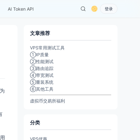
AI Token API
登录
文章推荐
VPS常用测试工具
①IP质量
②性能测试
③路由追踪
④带宽测试
⑤重装系统
⑥其他工具
称为
虚拟币交易所福利
有
分类
专用
VPS优惠