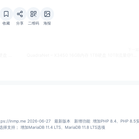
收藏
分享
二维码
海报
下一篇
AlbaHost - 1CPU 512MB内存 256MBSWAP 10GB硬盘 无限流量 250 Mbps带宽 KVM/Virtualizor 阿尔巴尼亚 1IPv4 €5/月
QuadraNet – X3450 16GB内存 1TB硬盘 10TB流量@100Mbps 5IPv4 /64 IPv6 3Gbps 检测削弱DDoS防护 $20首月 洛杉矶 续费$39/月
mp.me 2026-06-27 最新版本 新增功能 增加PHP 8.4、PHP 8.5安装、
多PHP安装、升级和虚拟主机选择支持； 增加MariaDB 11.4 LTS、MariaDB 11.8 LTS选项