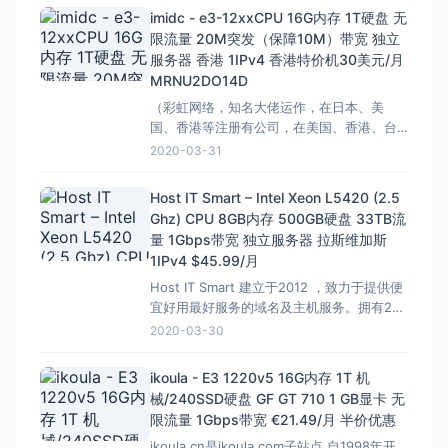
cores 3.40/3.80 GHZ Xeon X5
imidc - e3-12xxCPU 16G内存 1T硬盘 无
限流量 20M突发（保障10M）带宽 独立
服务器 香港 1IPv4 香港特价机30美元/月
MRNU2DO14D
（彩虹网络，知名大佬运作，在日本、美
国、香港等注册有公司，在美国、香港、台
湾、南非托管N个机柜），目前香港和台湾的
2020-03-31
服务器在甩卖，原价129美元/月，现在30美
元/月，数量有限！支持多种Linux发行版本
Host IT Smart – Intel Xeon L5420 (2.5
+Windows 7、10、server 2008、2012、
Ghz) CPU 8GB内存 500GB硬盘 33TB流
2016、2019的中文版！就这个性
量 1Gbps带宽 独立服务器 拉斯维加斯
1IPv4 $45.99/月
Host IT Smart 建立于2012 ，致力于提供便
宜好用最好服务的域名及主机服务。拥有2个
自己的数据中心，分别位于印度和美国。印
2020-03-30
度和美国分别有独立的站点。有自己的支付
网关，并且可以按需购买支付。声称提供
ikoula - E3 1220v5 16G内存 1T 机
7*24的技术支持及99.99%可用性保证. 可以
械/240SSD硬盘 GF GT 710 1 GB显卡 无
在这里查看他们的ToS/服务条款.
限流量 1Gbps带宽 €21.49/月 半价优惠
ikoula.cn是ikoula.com子站点 自1998年开