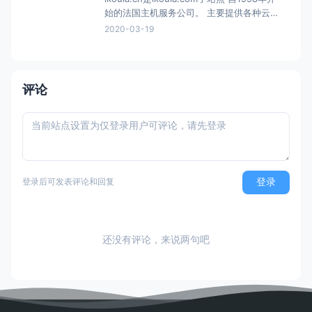
始的法国主机服务公司。 主要提供各种云服
务相关，如VPS、独立服务器、域名、SSL、
2020-03-19
加密货币等等 自1998年以来，IKOULA一直
是计算机网络托管、独立服务器和云服务方
面的专家。我们在法国拥有自己的数据中心
（兰斯和埃普），并在荷兰
评论
登录
登录后可发表评论和回复
还没有评论，来说两句吧