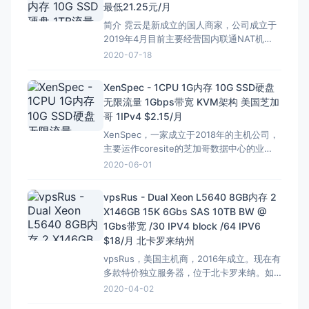
最低21.25元/月
简介 霓云是新成立的国人商家，公司成立于
2019年4月目前主要经营国内联通NAT机
器，全KVM架构，目前已开通安徽宿州、河
2020-07-18
南许昌，上海区域其他区域也在陆续增加，
为大家带来体验活动优惠，全场首月85折。
XenSpec - 1CPU 1G内存 10G SSD硬盘
商家默许支持中转，禁止回国。 支持支付宝
无限流量 1Gbps带宽 KVM架构 美国芝加
付款 3天退款保证 (10%手续费) 官网
哥 1IPv4 $2.15/月
XenSpec，一家成立于2018年的主机公司，
主要运作coresite的芝加哥数据中心的业
务。XenSpec有独立主机、虚拟主机和
2020-06-01
VPS（基于KVM虚拟）； WHOIS信息是公
开的，根据显示，域名注册于2017年。 付款
vpsRus - Dual Xeon L5640 8GB内存 2
方式支持PayPal,、比特币、信用卡、
X146GB 15K 6Gbs SAS 10TB BW @
Stripe，支付宝及微信
1Gbs带宽 /30 IPV4 block /64 IPV6
$18/月 北卡罗来纳州
vpsRus，美国主机商，2016年成立。现在有
多款特价独立服务器，位于北卡罗来纳。如
下： CPU： Xeon L5640 12/24 cores
2020-04-02
2.26/2.48 GHz X 2 Xeon E3-1240V2 4/8