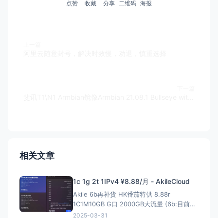
点赞
收藏
分享
二维码
海报
上一篇
阿里云随意封号，解决时效慢，劝退，慎重选择
下一篇
斐讯T1\N1 Armbian镜像Armbian 21.08.1 Bullseye with Linux 5.9.0-rc7-arm-64
相关文章
1c 1g 2t 1IPv4 ¥8.88/月 - AkileCloud
Akile 6b再补货 HK番茄特供 8.88r
1C1M10GB G口 2000GB大流量 (6b:目前HK
已经全部接入retn进行链路测试) 1核小
2025-03-31