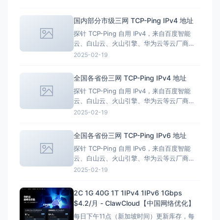
CPU，够用又省心 1024M内存，轻松应对日
常需求 10G硬盘空间，存储无忧 1000M带
国内部分市级三网 TCP-Ping IPv4 地址
宽，速度起飞 2000G/月流量，任性冲冲
探针 TCP-Ping 自用 IPv4，来自百度智能
冲！
云、白山云、火山引擎、华为云等云厂商
CDN 节点 仅供 TCP-Ping 使用，不要使用
2025-02-19
ICMP-Ping 为避免误用，请访问 https://lf3-
ips.zstaticcdn.com/ 阅读提示后再查询节点
全国各省份三网 TCP-Ping IPv4 地址
地址。 反馈交流欢迎进群
探针 TCP-Ping 自用 IPv4，来自百度智能
云、白山云、火山引擎、华为云等云厂商
CDN 节点 仅供 TCP-Ping 使用，不要使用
2025-02-19
ICMP-Ping 为避免误用，请访问 https://lf3-
ips.zstaticcdn.com/ 阅读提示后再查询节点
全国各省份三网 TCP-Ping IPv6 地址
地址。 反馈交流欢迎进群
探针 TCP-Ping 自用 IPv6，来自百度智能
云、白山云、火山引擎、华为云等云厂商
CDN 节点 仅供 TCP-Ping 使用，不要使用
2025-02-19
ICMP-Ping 为避免误用，请访问 https://lf3-
ips.zstaticcdn.com/ 阅读提示后再查询节点
2C 1G 40G 1T 1IPv4 1IPv6 1Gbps
地址。 反馈交流欢迎进群
$4.2/月 - ClawCloud【中国网络优化】
每日下午11点（新加坡时间）更新库存，每