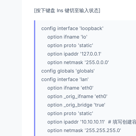
[按下键盘 Ins 键切至输入状态]
config interface 'loopback'
option ifname 'lo'
option proto 'static'
option ipaddr '127.0.0.1'
option netmask '255.0.0.0'
config globals 'globals'
config interface 'lan'
option ifname 'eth0'
option _orig_ifname 'eth0'
option _orig_bridge 'true'
option proto 'static'
option ipaddr '10.10.10.11' # 填写创
option netmask '255.255.255.0'