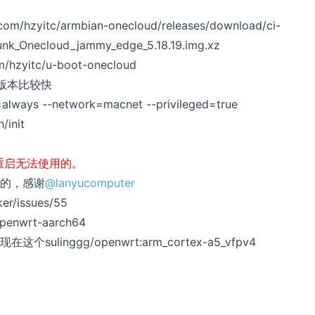
yitc/armbian-onecloud/releases/download/ci-
nk_Onecloud_jammy_edge_5.18.19.img.xz
zyitc/u-boot-onecloud
新版本比较快
t=always --network=macnet --privileged=true
/init
一直重启无法使用的。
的，感谢
@lanyucomputer
er/issues/55
nwrt-aarch64
nggg/openwrt:arm_cortex-a5_vfpv4