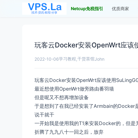
Netcup免税指引
优质商家
玩客云Docker安装OpenWrt应该
学习教程
干货茶馆
2022-10-06
,
John
玩客云Docker安装OpenWrt应该使用SuLin
最近想使用OpenWrt做旁路由番羽墙
但是呢又不想再增加设备
于是想到了在我已经安装了Armbain的Dock
说干就干
一开始我是使用我的T1来安装Docker的，但是无
折腾了九九八十一回之后，放弃