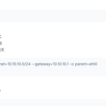
式
段
网关
et=10.10.10.0/24 --gateway=10.10.10.1 -o parent=eth0
P