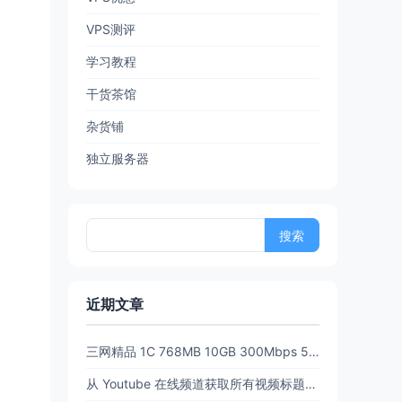
VPS测评
学习教程
干货茶馆
杂货铺
独立服务器
搜
索：
近期文章
三网精品 1C 768MB 10GB 300Mbps 512GB流量6.5 折后 $3.89/月 $38.94/年 PanStar US Pre【限时65折闪购】
从 Youtube 在线频道获取所有视频标题和链接 (URL)【20260702亲测有效】