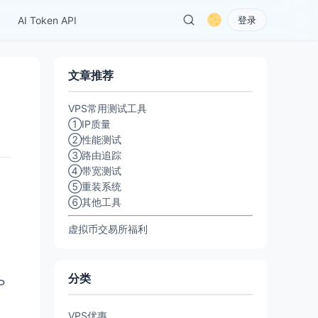
AI Token API
登录
文章推荐
VPS常用测试工具
①IP质量
②性能测试
③路由追踪
④带宽测试
⑤重装系统
⑥其他工具
虚拟币交易所福利
分类
P
VPS优惠