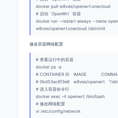
docker pull w8ves/openwrt:onecloud
# 启动 `OpenWrt` 容器
docker run --restart always --name openw
w8ves/openwrt:onecloud /sbin/init
修改容器网络配置
# 查看运行中的容器
docker ps -a
# CONTAINER ID IMAGE CO
# 0bd53ac6f3e8 w8ves/openwrt "/sb
# 进入容器命令行
docker exec -it openwrt /bin/bash
# 修改网络配置
vi /etc/config/network