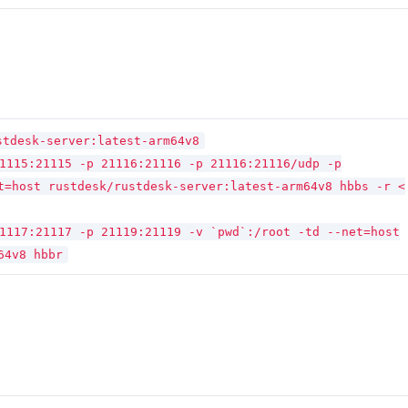
stdesk-server:latest-arm64v8
1115:21115 -p 21116:21116 -p 21116:21116/udp -p
t=host rustdesk/rustdesk-server:latest-arm64v8 hbbs -r <
1117:21117 -p 21119:21119 -v `pwd`:/root -td --net=host
64v8 hbbr