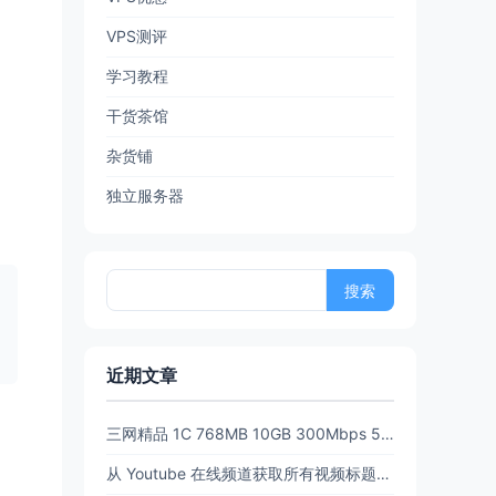
VPS测评
学习教程
干货茶馆
杂货铺
。
独立服务器
搜
索：
近期文章
三网精品 1C 768MB 10GB 300Mbps 512GB流量6.5 折后 $3.89/月 $38.94/年 PanStar US Pre【限时65折闪购】
从 Youtube 在线频道获取所有视频标题和链接 (URL)【20260702亲测有效】