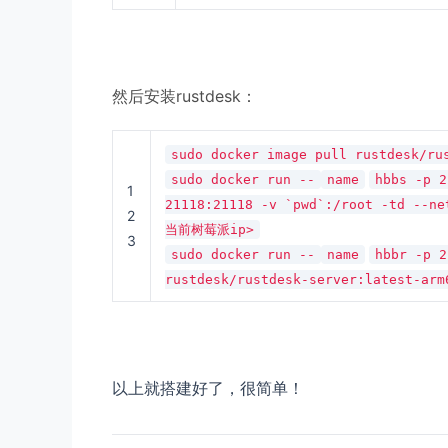
然后安装rustdesk：
sudo docker image pull rustdesk/ru
sudo docker run --
name
hbbs -p 2
1
21118:21118 -v `pwd`:/root -td --ne
2
当前树莓派ip>
3
sudo docker run --
name
hbbr -p 2
rustdesk/rustdesk-server:latest-arm
以上就搭建好了，很简单！