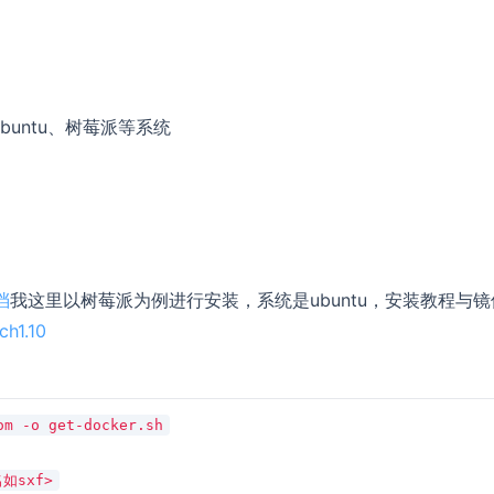
、ubuntu、树莓派等系统
档
我这里以树莓派为例进行安装，系统是ubuntu，安装教程与镜
h1.10
om -o get-docker.sh
名如sxf>