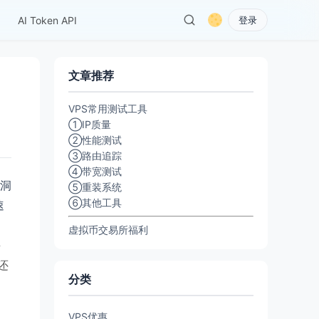
AI Token API
登录
文章推荐
VPS常用测试工具
①IP质量
②性能测试
③路由追踪
④带宽测试
打洞
⑤重装系统
⑥其他工具
速
虚拟币交易所福利
并
还
分类
VPS优惠