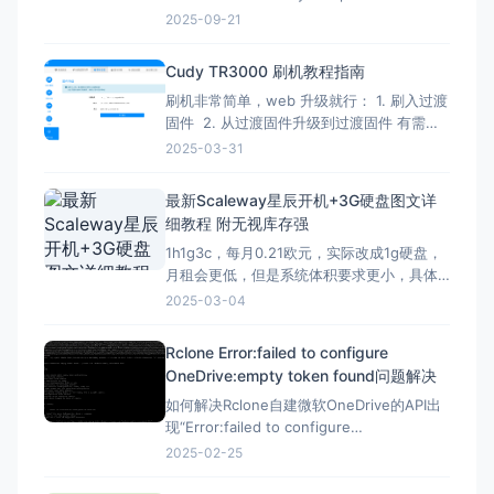
Verify administrator privileges net
2025-09-21
session &gt;nul 2&gt;&amp;1 if
%errorLevel
Cudy TR3000 刷机教程指南
刷机非常简单，web 升级就行： 1. 刷入过渡
固件 2. 从过渡固件升级到过渡固件 有需要
刷回原厂固件的记得先备份 FIP 分区！ FIP
2025-03-31
分区默认是只读的，升级下面的固件解锁
（不保留配置）：openwrt-mediatek-
最新Scaleway星辰开机+3G硬盘图文详
filogic-cudy_tr3000-v1-squas
细教程 附无视库存强
1h1g3c，每月0.21欧元，实际改成1g硬盘，
月租会更低，但是系统体积要求更小，具体
自己测试，方法一样。 星辰Scaleway官网：
2025-03-04
https://www.scaleway.com 一、注册账号
并设置基本信息 （1）注册账号 点击官网，
Rclone Error:failed to configure
先注册一个星辰账号 这里的地址可以
OneDrive:empty token found问题解决
如何解决Rclone自建微软OneDrive的API出
现“Error:failed to configure
OneDrive:empty token found”错误？ 在
2025-02-25
Rclone配置微软Onedrive的自建API，需要
配置config_token ▼ Option config_t