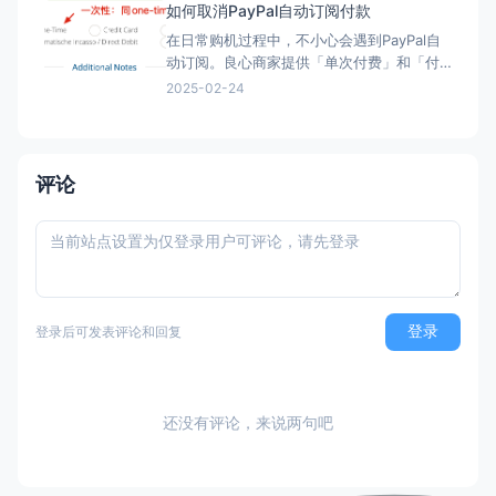
如何取消PayPal自动订阅付款
在日常购机过程中，不小心会遇到PayPal自
动订阅。良心商家提供「单次付费」和「付
费订阅」两类选项。但现在良心商家日渐变
2025-02-24
少，很多时候只给一个PayPal购买的按钮，
流程走完，自动完成订阅，一年后莫名其妙
被扣款。本文简单介绍「付费订阅」的优
劣、如何发现「付费订阅」、以及事后如何
评论
取消「付费订阅」。 付
登录
登录后可发表评论和回复
还没有评论，来说两句吧