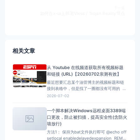
下一篇
如何在x-ui上部署Vless / Trojan Reality节点
相关文章
从 Youtube 在线频道获取所有视频标题
和链接 (URL)【20260702亲测有效】
最近想要汇总某个油管博主的视频标题和链
接到表格中，但是找了一圈都没有可用的 但
是在下面的文章找到了，但是已失效，所以
2026-07-02
自己直接借用教程内容，然后用ai按照自己的
要求写一份，于是有了本文。 注意：采集类
一个脚本解决Windows远程桌面3389端
的代码都有时效性，使用时注意甄别，当前
口更改，防止被扫描，提高安全性(含防火
测试有效时间为2026-07-02 12：07
墙放行)
方法1： 保持为bat文件执行即可 @echo off
setlocal enabledelayedexpansion REM