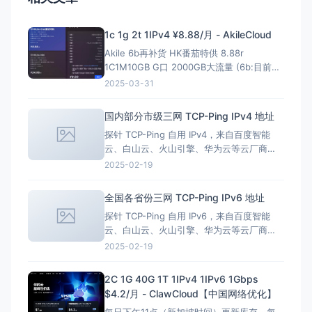
1c 1g 2t 1IPv4 ¥8.88/月 - AkileCloud
Akile 6b再补货 HK番茄特供 8.88r
1C1M10GB G口 2000GB大流量 (6b:目前HK
已经全部接入retn进行链路测试) 1核小
2025-03-31
CPU，够用又省心 1024M内存，轻松应对日
常需求 10G硬盘空间，存储无忧 1000M带
国内部分市级三网 TCP-Ping IPv4 地址
宽，速度起飞 2000G/月流量，任性冲冲
探针 TCP-Ping 自用 IPv4，来自百度智能
冲！
云、白山云、火山引擎、华为云等云厂商
CDN 节点 仅供 TCP-Ping 使用，不要使用
2025-02-19
ICMP-Ping 为避免误用，请访问 https://lf3-
ips.zstaticcdn.com/ 阅读提示后再查询节点
全国各省份三网 TCP-Ping IPv6 地址
地址。 反馈交流欢迎进群
探针 TCP-Ping 自用 IPv6，来自百度智能
云、白山云、火山引擎、华为云等云厂商
CDN 节点 仅供 TCP-Ping 使用，不要使用
2025-02-19
ICMP-Ping 为避免误用，请访问 https://lf3-
ips.zstaticcdn.com/ 阅读提示后再查询节点
2C 1G 40G 1T 1IPv4 1IPv6 1Gbps
地址。 反馈交流欢迎进群
$4.2/月 - ClawCloud【中国网络优化】
每日下午11点（新加坡时间）更新库存，每