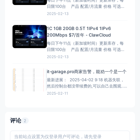
日限100台 产品 配置/月流量 价格 可选地
区 优惠规则 优惠码 购买地址 中国优化-
2025-02-13
VPS 2C / 1G / 40G / 1T $4.2/月 Asia (香港
/ 日本 / 新加坡) 每位客户限用一次，
1C 1GB 20GB 0.5T 1IPv4 1IPv6
200Mbps $7/首年 - ClawCloud
每日下午11点（新加坡时间）更新库存，每
日限100台 产品 配置/月流量 价格 可选地
区 优惠规则 优惠码 购买地址 Cloud-VPS
2025-02-13
1C/1G/20G/0.5T $7/首年 香港 / 日本 / 新加
坡 / 德国 / 美东 / 美西 第一年每位
it-garage.pro商家告警，能劝一个是一个
最新进展： 2025-04-02 9:18 机器失联，
然后控制台都没带续费的,可以自己去围观...
You don't have a license for
2025-02-11
BILLmanager Hosting&amp;Cloud 205-
2-14 15:04 机器可算开通了，不
评论
2