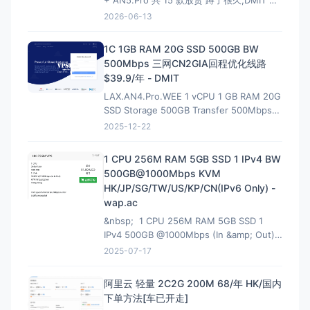
+ AN5.Pro 共 15 款放货 蹲了很久,DMIT 香
港终于一次放出两条线,手快有手慢无(港区一
2026-06-13
向秒罄)。
HKG.AS3.T1 — 大带宽大流量,
性价比首选 4~10Gbps 端口 · 最高 128T/月
1C 1GB RAM 20G SSD 500GB BW
流量 · 入门 $6.9/月起
500Mbps 三网CN2GIA回程优化线路
$39.9/年 - DMIT
LAX.AN4.Pro.WEE 1 vCPU 1 GB RAM 20G
SSD Storage 500GB Transfer 500Mbps
VirtIO Interface 1 IPv4 &amp; 1 IPv6 /64
2025-12-22
Premium Network Profile 39.90U
1 CPU 256M RAM 5GB SSD 1 IPv4 BW
500GB@1000Mbps KVM
HK/JP/SG/TW/US/KP/CN(IPv6 Only) -
wap.ac
&nbsp; 1 CPU 256M RAM 5GB SSD 1
IPv4 500GB @1000Mbps (In &amp; Out)
KVM Virtualization 立即购买 &nbsp; HK
2025-07-17
解锁Netflix，硬件采用EPYC7002平
台,NVMe固
阿里云 轻量 2C2G 200M 68/年 HK/国内
下单方法[车已开走]