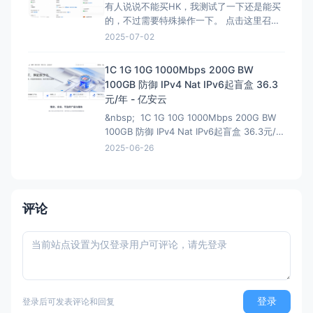
有人说说不能买HK，我测试了一下还是能买
的，不过需要特殊操作一下。 点击这里召唤
神龙，获取HK购买资格链接：注意有AFF，
2025-07-02
这个不能买HK 然后下面就是直接的购买页
面，是可以买HK:直接可以买HK连接 看评论
1C 1G 10G 1000Mbps 200G BW
说我这个地址还能叠加之前的100优惠券，不
100GB 防御 IPv4 Nat IPv6起盲盒 36.3
过最终还是需要退款，所以大可不必。
元/年 - 亿安云
&nbsp; 1C 1G 10G 1000Mbps 200G BW
100GB 防御 IPv4 Nat IPv6起盲盒 36.3元/年
- 亿安云 地域节点:湖北武汉-B1 CPU核
2025-06-26
心:1核(CPU) 内存大小:1GB(内存) 流
量:200GB 带宽峰值:1000Mbps
评论
登录
登录后可发表评论和回复