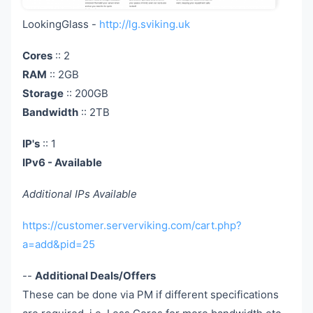
LookingGlass -
http://lg.sviking.uk
Cores
:: 2
RAM
:: 2GB
Storage
:: 200GB
Bandwidth
:: 2TB
IP's
:: 1
IPv6 - Available
Additional IPs Available
https://customer.serverviking.com/cart.php?
a=add&pid=25
--
Additional Deals/Offers
These can be done via PM if different specifications