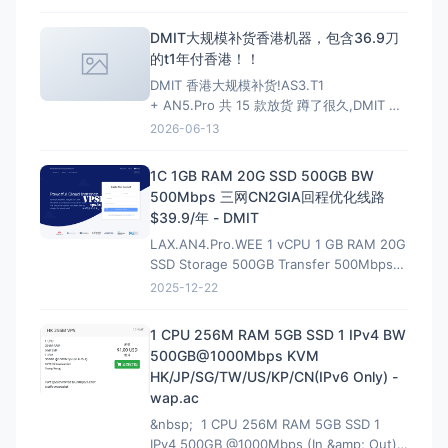
和虚拟主机选择支持； 增加MariaDB 11.4
LTS、MariaDB 11.8 LTS选项
DMIT大规模补货香港机器，包含36.9刀
的t1年付香港！！
DMIT 香港大规模补货!AS3.T1
+ AN5.Pro 共 15 款放货 蹲了很久,DMIT 香
港终于一次放出两条线,手快有手慢无(港区一
2026-06-13
向秒罄)。
HKG.AS3.T1 — 大带宽大流量,
性价比首选 4~10Gbps 端口 · 最高 128T/月
1C 1GB RAM 20G SSD 500GB BW
流量 · 入门 $6.9/月起
500Mbps 三网CN2GIA回程优化线路
$39.9/年 - DMIT
LAX.AN4.Pro.WEE 1 vCPU 1 GB RAM 20G
SSD Storage 500GB Transfer 500Mbps
VirtIO Interface 1 IPv4 &amp; 1 IPv6 /64
2025-12-22
Premium Network Profile 39.90U
1 CPU 256M RAM 5GB SSD 1 IPv4 BW
500GB@1000Mbps KVM
HK/JP/SG/TW/US/KP/CN(IPv6 Only) -
wap.ac
&nbsp; 1 CPU 256M RAM 5GB SSD 1
IPv4 500GB @1000Mbps (In &amp; Out)