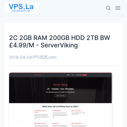
2C 2GB RAM 200GB HDD 2TB BW
£4.99/M - ServerViking
VPS优惠
2018-04-04
John