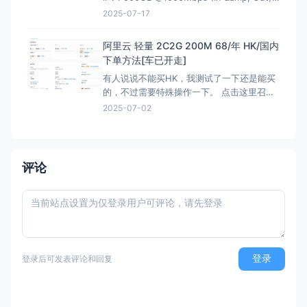
KVM Virtualization 立即购买 &nbsp; HK
2025-07-17
解锁Netflix，硬件采用EPYC7002平
台,NVMe固
阿里云 轻量 2C2G 200M 68/年 HK/国内
下单方法[车已开走]
有人说说不能买HK，我测试了一下还是能买
的，不过需要特殊操作一下。 点击这里召唤
神龙，获取HK购买资格链接：注意有AFF，
2025-07-02
这个不能买HK 然后下面就是直接的购买页
面，是可以买HK:直接可以买HK连接 看评论
说我这个地址还能叠加之前的100优惠券，不
过最终还是需要退款，所以大可不必。
评论
登录
登录后可发表评论和回复