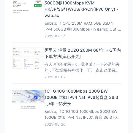
500GB@1000Mbps KVM
HK/JP/SG/TW/US/KP/CN(IPv6 Only) -
wap.ac
&nbsp; 1 CPU 256M RAM 5GB SSD 1
IPv4 500GB @1000Mbps (In &amp; Out)
KVM Virtualization 立即购买 &nbsp; HK
2025-07-17
解锁Netflix，硬件采用EPYC7002平
台,NVMe固
阿里云 轻量 2C2G 200M 68/年 HK/国内
下单方法[车已开走]
有人说说不能买HK，我测试了一下还是能买
的，不过需要特殊操作一下。 点击这里召唤
神龙，获取HK购买资格链接：注意有AFF，
2025-07-02
这个不能买HK 然后下面就是直接的购买页
面，是可以买HK:直接可以买HK连接 看评论
1C 1G 10G 1000Mbps 200G BW
说我这个地址还能叠加之前的100优惠券，不
100GB 防御 IPv4 Nat IPv6起盲盒 36.3
过最终还是需要退款，所以大可不必。
元/年 - 亿安云
&nbsp; 1C 1G 10G 1000Mbps 200G BW
100GB 防御 IPv4 Nat IPv6起盲盒 36.3元/年
- 亿安云 地域节点:湖北武汉-B1 CPU核
2025-06-26
心:1核(CPU) 内存大小:1GB(内存) 流