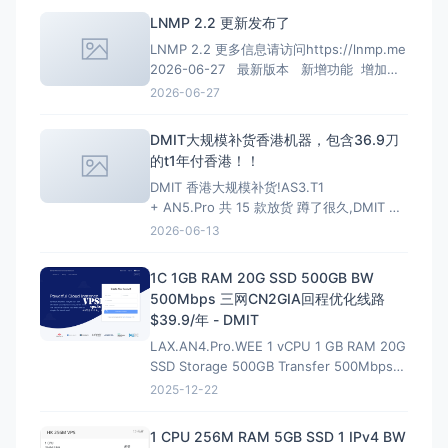
LNMP 2.2 更新发布了
LNMP 2.2 更多信息请访问https://lnmp.me
2026-06-27 最新版本 新增功能 增加
PHP 8.4、PHP 8.5安装、多PHP安装、升级
2026-06-27
和虚拟主机选择支持； 增加MariaDB 11.4
LTS、MariaDB 11.8 LTS选项
DMIT大规模补货香港机器，包含36.9刀
的t1年付香港！！
DMIT 香港大规模补货!AS3.T1
+ AN5.Pro 共 15 款放货 蹲了很久,DMIT 香
港终于一次放出两条线,手快有手慢无(港区一
2026-06-13
向秒罄)。
HKG.AS3.T1 — 大带宽大流量,
性价比首选 4~10Gbps 端口 · 最高 128T/月
1C 1GB RAM 20G SSD 500GB BW
流量 · 入门 $6.9/月起
500Mbps 三网CN2GIA回程优化线路
$39.9/年 - DMIT
LAX.AN4.Pro.WEE 1 vCPU 1 GB RAM 20G
SSD Storage 500GB Transfer 500Mbps
VirtIO Interface 1 IPv4 &amp; 1 IPv6 /64
2025-12-22
Premium Network Profile 39.90U
1 CPU 256M RAM 5GB SSD 1 IPv4 BW