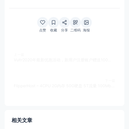
点赞
收藏
分享
二维码
海报
上一篇
Vultr2020年最新优惠活动，新用户注册账户赠送100美元余额抵用金，获取方法及注意事项
下一篇
FlipperHost – 4CPU 2G内存 50G硬盘 5T流量 100Mbps带宽 OpenVZ/Virtualizor架构 洛杉矶/迈亚密/得克萨斯州 1IPv4 $3.95/月
相关文章