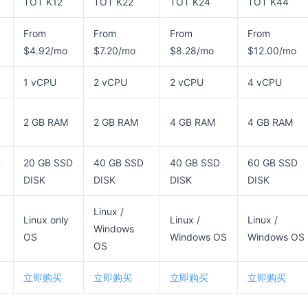
TOT K12
TOT K22
TOT K24
TOT K44
From
From
From
From
$4.92/mo
$7.20/mo
$8.28/mo
$12.00/mo
1 vCPU
2 vCPU
2 vCPU
4 vCPU
2 GB RAM
2 GB RAM
4 GB RAM
4 GB RAM
D
20 GB SSD
40 GB SSD
40 GB SSD
60 GB SSD
DISK
DISK
DISK
DISK
Linux /
Linux only
Linux /
Linux /
Windows
OS
Windows OS
Windows OS
OS
立即购买
立即购买
立即购买
立即购买