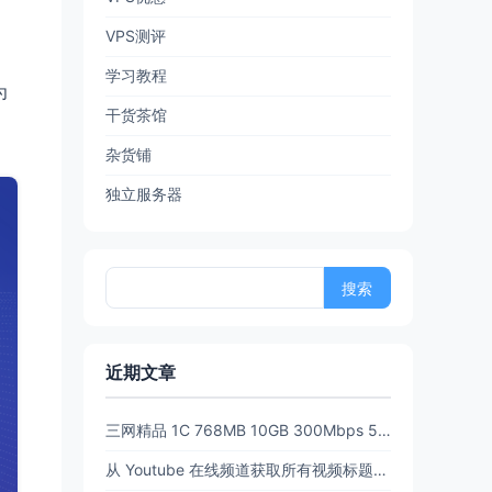
VPS测评
学习教程
为
干货茶馆
杂货铺
独立服务器
搜
索：
近期文章
三网精品 1C 768MB 10GB 300Mbps 512GB流量6.5 折后 $3.89/月 $38.94/年 PanStar US Pre【限时65折闪购】
从 Youtube 在线频道获取所有视频标题和链接 (URL)【20260702亲测有效】