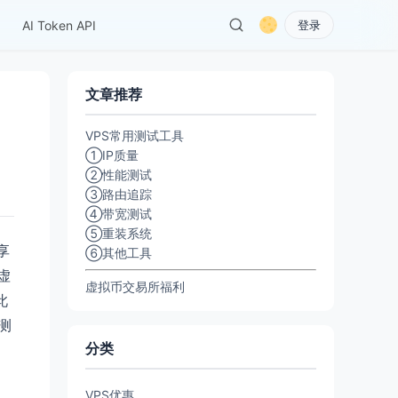
AI Token API
登录
文章推荐
VPS常用测试工具
①IP质量
②性能测试
③路由追踪
④带宽测试
⑤重装系统
享
⑥其他工具
虚
虚拟币交易所福利
此
测
分类
，
VPS优惠