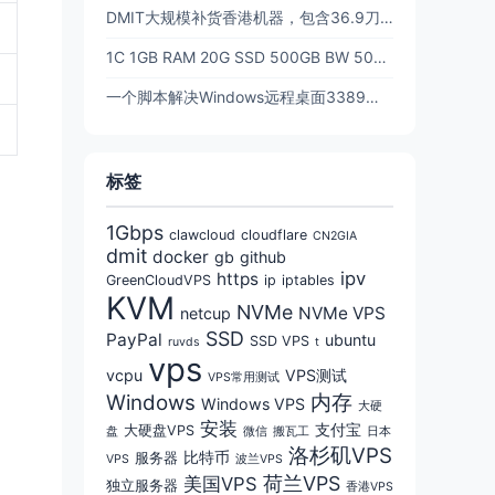
DMIT大规模补货香港机器，包含36.9刀的t1年付香港！！
1C 1GB RAM 20G SSD 500GB BW 500Mbps 三网CN2GIA回程优化线路 $39.9/年 - DMIT
一个脚本解决Windows远程桌面3389端口更改，防止被扫描，提高安全性(含防火墙放行)
标签
1Gbps
clawcloud
cloudflare
CN2GIA
dmit
docker
gb
github
ipv
https
GreenCloudVPS
ip
iptables
KVM
NVMe
NVMe VPS
netcup
SSD
PayPal
ubuntu
SSD VPS
ruvds
t
vps
vcpu
VPS测试
VPS常用测试
Windows
内存
Windows VPS
大硬
安装
支付宝
大硬盘VPS
盘
微信
搬瓦工
日本
洛杉矶VPS
比特币
服务器
VPS
波兰VPS
荷兰VPS
美国VPS
独立服务器
香港VPS