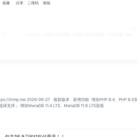
收藏
分享
二维码
海报
下一篇
Hostworld - 1CPU 1G内存 1G SWAP 20G SSD硬盘 无限流量 1Gbps带宽 KVM/Virtualizor价格 英国梅登黑德 1IPv4 60GB备份空间 DDoS标准防护 £3.69/月
LetBox - 1CPU 1G内存 15GB NVME硬盘 5TB流量 1Gbps带宽 KVM架构 美国洛杉矶 1IPv4 $3.3/月 2Gbps DDoS 自定义ISO
mp.me 2026-06-27 最新版本 新增功能 增加PHP 8.4、PHP 8.5安装、
多PHP安装、升级和虚拟主机选择支持； 增加MariaDB 11.4 LTS、MariaDB 11.8 LTS选项
，包含36.9刀的t1年付香港！！