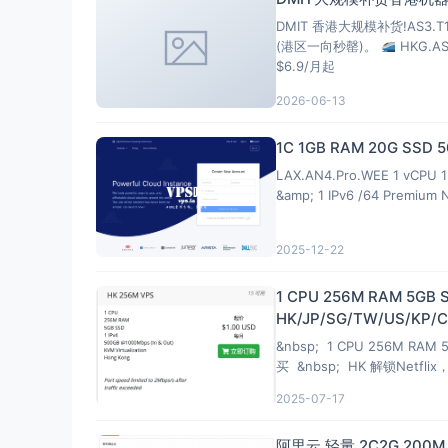
DMIT 香港大规模补货!AS3.
(港区一向秒罄)。
HKG.A
$6.9/月起
2026-06-13
1C 1GB RAM 20G SSD
LAX.AN4.Pro.WEE 1 vCPU 1 
&amp; 1 IPv6 /64 Premium 
2025-12-22
1 CPU 256M RAM 5GB 
HK/JP/SG/TW/US/KP/CN
&nbsp; 1 CPU 256M RAM 5
买 &nbsp; HK 解锁Netfl
2025-07-17
阿里云 轻量 2C2G 200