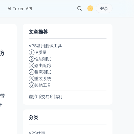
AI Token API
登录
文章推荐
VPS常用测试工具
S防
①IP质量
②性能测试
③路由追踪
④带宽测试
⑤重装系统
⑥其他工具
s带
虚拟币交易所福利
许
分类
VPS优惠