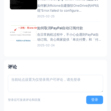
如何解决Rclone自建微软OneDrive的API出
现“Error:failed to configure
OneDrive:empty token found”错误？ 在
2025-02-25
Rclone配置微软Onedrive的自建API，需要
配置config_token ▼ Option config_t
如何取消PayPal自动订阅付款
在日常购机过程中，不小心会遇到PayPal自
动订阅。良心商家提供「单次付费」和「付
费订阅」两类选项。但现在良心商家日渐变
2025-02-24
少，很多时候只给一个PayPal购买的按钮，
流程走完，自动完成订阅，一年后莫名其妙
被扣款。本文简单介绍「付费订阅」的优
劣、如何发现「付费订阅」、以及事后如何
评论
取消「付费订阅」。 付
登录
登录后可发表评论和回复