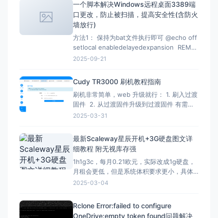
一个脚本解决Windows远程桌面3389端
的代码都有时效性，使用时注意甄别，当前
口更改，防止被扫描，提高安全性(含防火
测试有效时间为2026-07-02 12：07
墙放行)
方法1： 保持为bat文件执行即可 @echo off
setlocal enabledelayedexpansion REM
Verify administrator privileges net
2025-09-21
session &gt;nul 2&gt;&amp;1 if
%errorLevel
Cudy TR3000 刷机教程指南
刷机非常简单，web 升级就行： 1. 刷入过渡
固件 2. 从过渡固件升级到过渡固件 有需要
刷回原厂固件的记得先备份 FIP 分区！ FIP
2025-03-31
分区默认是只读的，升级下面的固件解锁
（不保留配置）：openwrt-mediatek-
最新Scaleway星辰开机+3G硬盘图文详
filogic-cudy_tr3000-v1-squas
细教程 附无视库存强
1h1g3c，每月0.21欧元，实际改成1g硬盘，
月租会更低，但是系统体积要求更小，具体
自己测试，方法一样。 星辰Scaleway官网：
2025-03-04
https://www.scaleway.com 一、注册账号
并设置基本信息 （1）注册账号 点击官网，
Rclone Error:failed to configure
先注册一个星辰账号 这里的地址可以
OneDrive:empty token found问题解决