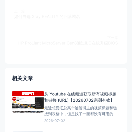
上一篇
如何自选 Xray REALITY 的回落域名
下一篇
HP ProLiant MicroServer Gen8通过iLO在线升级BIOS
相关文章
从 Youtube 在线频道获取所有视频标题
和链接 (URL)【20260702亲测有效】
最近想要汇总某个油管博主的视频标题和链
接到表格中，但是找了一圈都没有可用的 但
是在下面的文章找到了，但是已失效，所以
2026-07-02
自己直接借用教程内容，然后用ai按照自己的
要求写一份，于是有了本文。 注意：采集类