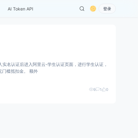
AI Token API
登录
按照操作提示完成认证。 优惠券领取 进入优惠券领取地址，领取高校学生通用权益，获得¥ 300无门槛抵扣金。 额外
9
1
0