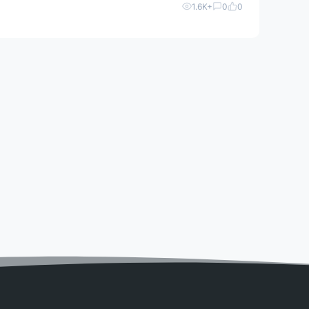
1.6K+
0
0