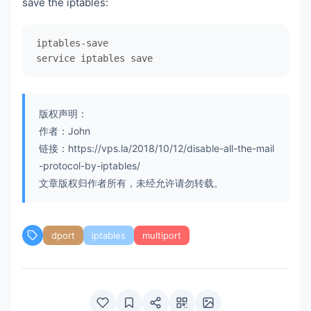
save the iptables:
iptables-save

service iptables save
版权声明：
作者：John
链接：https://vps.la/2018/10/12/disable-all-the-mail
-protocol-by-iptables/
文章版权归作者所有，未经允许请勿转载。
dport
iptables
multiport