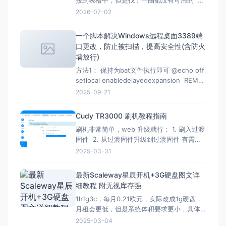
是在下面的文章找到了，但是已失效，所以
2026-07-02
自己直接借用教程内容，然后用ai按照自己的
要求写一份，于是有了本文。 注意：采集类
一个脚本解决Windows远程桌面3389端
的代码都有时效性，使用时注意甄别，当前
口更改，防止被扫描，提高安全性(含防火
测试有效时间为2026-07-02 12：07
墙放行)
方法1： 保持为bat文件执行即可 @echo off
setlocal enabledelayedexpansion REM
Verify administrator privileges net
2025-09-21
session &gt;nul 2&gt;&amp;1 if
%errorLevel
Cudy TR3000 刷机教程指南
刷机非常简单，web 升级就行： 1. 刷入过渡
固件 2. 从过渡固件升级到过渡固件 有需要
刷回原厂固件的记得先备份 FIP 分区！ FIP
2025-03-31
分区默认是只读的，升级下面的固件解锁
（不保留配置）：openwrt-mediatek-
最新Scaleway星辰开机+3G硬盘图文详
filogic-cudy_tr3000-v1-squas
细教程 附无视库存强
1h1g3c，每月0.21欧元，实际改成1g硬盘，
月租会更低，但是系统体积要求更小，具体
自己测试，方法一样。 星辰Scaleway官网：
2025-03-04