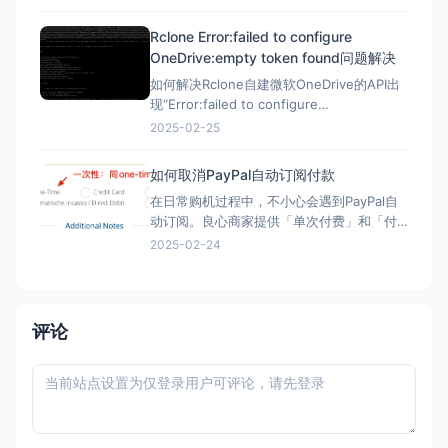
https://www.scaleway.com 一、注册账号
并设置基本信息 （1）注册账号 点击官网，
Rclone Error:failed to configure
先注册一个星辰账号 这里的地址可以
OneDrive:empty token found问题解决
如何解决Rclone自建微软OneDrive的API出
现“Error:failed to configure
OneDrive:empty token found”错误？ 在
2025-02-25
Rclone配置微软Onedrive的自建API，需要
配置config_token ▼ Option config_t
如何取消PayPal自动订阅付款
在日常购机过程中，不小心会遇到PayPal自
动订阅。良心商家提供「单次付费」和「付
费订阅」两类选项。但现在良心商家日渐变
2025-02-24
少，很多时候只给一个PayPal购买的按钮，
流程走完，自动完成订阅，一年后莫名其妙
被扣款。本文简单介绍「付费订阅」的优
劣、如何发现「付费订阅」、以及事后如何
评论
取消「付费订阅」。 付